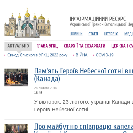
ІНФОРМАЦІЙНИЙ РЕСУРС
Української Греко-Католицької Це
НОВИНИ
СТАТТІ
ІНТЕРВ'Ю
МЕДІ
АКТУАЛЬНО
ГЛАВА УГКЦ
ЄПАРХІЇ ТА ЕКЗАРХАТИ
ЦЕРКВА І С
Синод Єпископів УГКЦ 2022 року
ВІЙНА
COVID-19
Пам’ять Героїв Небесної сотні в
(Канада)
24 лютого 2016
18:45
У вівторок, 23 лютого, українці Канад
Героїв Небесної сотні.
Про майбутню співпрацю капела