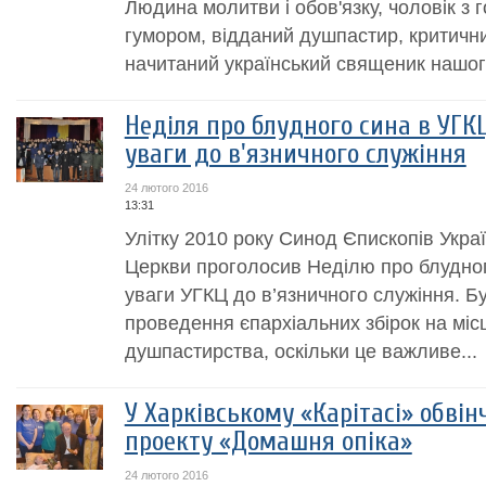
Людина молитви і обов'язку, чоловік з 
гумором, відданий душпастир, критични
начитаний український священик нашог
Неділя про блудного сина в УГКЦ
уваги до в'язничного служіння
24 лютого 2016
13:31
Улітку 2010 року Синод Єпископів Украї
Церкви проголосив Неділю про блудно
уваги УГКЦ до в’язничного служіння. Б
проведення єпархіальних збірок на міс
душпастирства, оскільки це важливе...
У Харківському «Карітасі» обвін
проекту «Домашня опіка»
24 лютого 2016