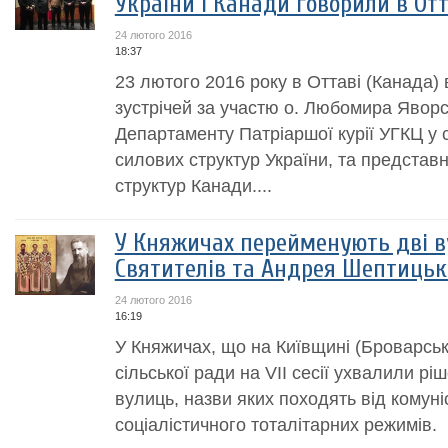
України і Канади говорили в Отт
24 лютого 2016
18:37
23 лютого 2016 року в Оттаві (Канада)
зустрічей за участю о. Любомира Яворс
Департаменту Патріаршої курії УГКЦ у
силових структур України, та представн
структур Канади....
У Княжичах перейменують дві ву
Святителів та Андрея Шептицьк
24 лютого 2016
16:19
У Княжичах, що на Київщині (Броварськ
сільської ради на VII сесії ухвалили 
вулиць, назви яких походять від комуні
соціалістичного тоталітарних режимів.