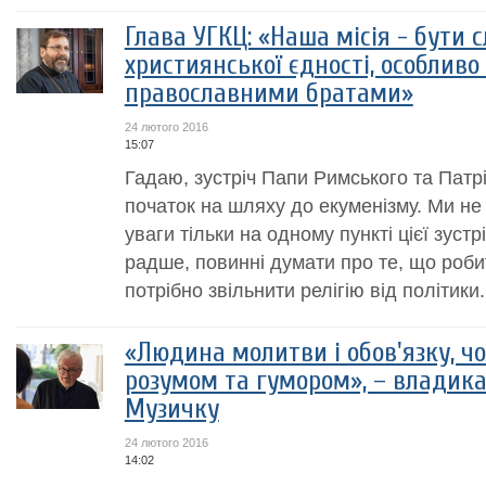
Глава УГКЦ: «Наша місія - бути
християнської єдності, особливо 
православними братами»
24 лютого 2016
15:07
Гадаю, зустріч Папи Римського та Патр
початок на шляху до екуменізму. Ми не 
уваги тільки на одному пункті цієї зустрі
радше, повинні думати про те, що роб
потрібно звільнити релігію від політики.
«Людина молитви і обов'язку, чо
розумом та гумором», – владика 
Музичку
24 лютого 2016
14:02