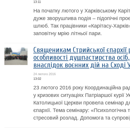
13:11
На початку лютого у Харківському Каріт
дуже зворушлива подія – підопічні про
шлюб. Так працівники «Карітасу-Харків
заповітну мрію літньої пари.
Священикам Стрийської єпархії 
особливості душпастирства осіб
внаслідок воєнних дій на Сході 
24 лютого 2016
13:02
23 лютого 2016 року Координаційна ра
у кризових ситуаціях Патріаршої курії У
Католицької Церкви провела семінар д
єпархії. Тема семінару: «Психологічна
стресовий розлад. Допомога та супровід