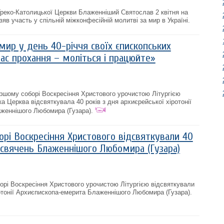
 Греко-Католицької Церкви Блаженніший Святослав 2 квітня на
зяв участь у спільній міжконфесійній молитві за мир в Україні.
ир у день 40-річчя своїх єпископських
ас прохання – моліться і працюйте»
іаршому соборі Воскресіння Христового урочистою Літургією
а Церква відсвяткувала 40 років з дня архиєрейської хіротонії
женнішого Любомира (Гузара).
рі Воскресіння Христового відсвяткували 40
 свячень Блаженнішого Любомира (Гузара)
борі Воскресіння Христового урочистою Літургією відсвяткували
ротонії Архиєпископа-емерита Блаженнішого Любомира (Гузара).