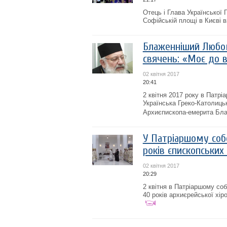
Отець і Глава Української
Софійській площі в Києві в
Блаженніший Любом
свячень: «Моє до в
02 квітня 2017
20:41
2 квітня 2017 року в Патр
Українська Греко-Католицьк
Архиєпископа-емерита Бла
У Патріаршому собо
років єпископських
02 квітня 2017
20:29
2 квітня в Патріаршому со
40 років архиєрейської хі