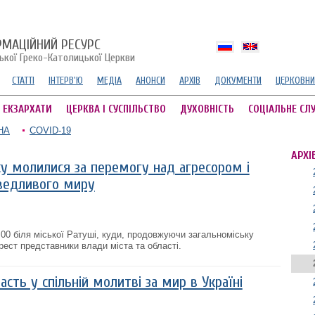
РМАЦІЙНИЙ РЕСУРС
ської Греко-Католицької Церкви
СТАТТІ
ІНТЕРВ'Ю
МЕДІА
АНОНСИ
АРХІВ
ДОКУМЕНТИ
ЦЕРКОВНИ
А ЕКЗАРХАТИ
ЦЕРКВА І СУСПІЛЬСТВО
ДУХОВНІСТЬ
СОЦІАЛЬНЕ СЛ
НА
COVID-19
АРХІ
ку молилися за перемогу над агресором і
ведливого миру
00 біля міської Ратуші, куди, продовжуючи загальноміську
рест представники влади міста та області.
асть у спільній молитві за мир в Україні