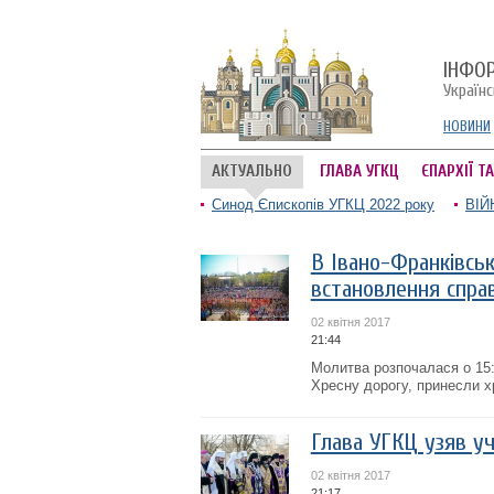
ІНФО
Україн
НОВИНИ
АКТУАЛЬНО
ГЛАВА УГКЦ
ЄПАРХІЇ Т
Синод Єпископів УГКЦ 2022 року
ВІЙ
В Івано-Франківсь
встановлення спра
02 квітня 2017
21:44
Молитва розпочалася о 15:
Хресну дорогу, принесли х
Глава УГКЦ узяв уч
02 квітня 2017
21:17