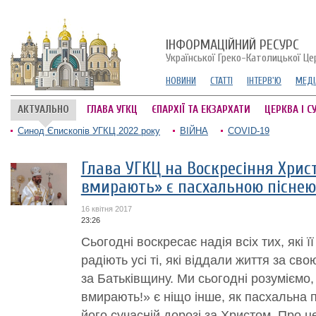
ІНФОРМАЦІЙНИЙ РЕСУРС
Української Греко-Католицької Це
НОВИНИ
СТАТТІ
ІНТЕРВ'Ю
МЕДІ
АКТУАЛЬНО
ГЛАВА УГКЦ
ЄПАРХІЇ ТА ЕКЗАРХАТИ
ЦЕРКВА І С
Синод Єпископів УГКЦ 2022 року
ВІЙНА
COVID-19
Глава УГКЦ на Воскресіння Христ
вмирають» є пасхальною піснею
16 квітня 2017
23:26
Сьогодні воскресає надія всіх тих, які ї
радіють усі ті, які віддали життя за св
за Батьківщину. Ми сьогодні розуміємо,
вмирають!» є ніщо інше, як пасхальна п
його сучасній дорозі за Христом. Про це