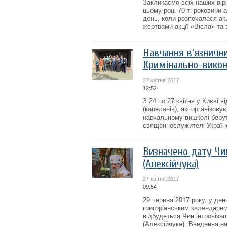
Закликаємо всіх наших вірн
цьому році 70-ті роковини 
день, коли розпочалася ак
жертвами акції «Вісла» та з
Навчання в'язнични
Кримінально-викон
27 квітня 2017
12:52
З 24 по 27 квітня у Києві
(капеланів), які організов
навчальному вишколі берут
священнослужителі Українс
Визначено дату Чин
(Алексійчука)
27 квітня 2017
09:54
29 червня 2017 року, у ден
григоріанським календарем
відбудеться Чин інтронізац
(Алексійчука). Введення на