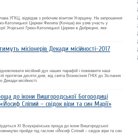
ава УГКЦ, відвідав з робочим візитом Угорщину. На запрошення
ко-Католицької Церкви Филипа (Кочіша) він узяв участь у
рії Угорської Греко-Католицької Церкви в Дебрецені, яке
имуть місіонерів Декади місійності-2017
відновлювати місійний дух наших парафій і пожвавити наші
іб протягом десяти днів, від свята Вознесіння ГНІХ до Зіслання
ю Декади місійності.
роща до ікони Вишгородської Богородиці
«Йосиф Сліпий – свідок віри та син Марії»
дбудеться XI Всеукраїнська проща до ікони Вишгородської
ломництво пройде під гаслом «Йосиф Сліпий – свідок віри та син