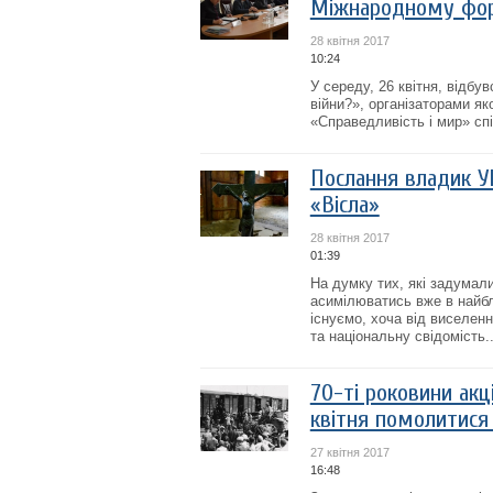
Міжнародному фо
28 квітня 2017
10:24
У середу, 26 квітня, відб
війни?», організаторами як
«Справедливість і мир» сп
Послання владик УГ
«Вісла»
28 квітня 2017
01:39
На думку тих, які задумал
асимілюватись вже в найбл
існуємо, хоча від виселенн
та національну свідомість...
70-ті роковини акц
квітня помолитися 
27 квітня 2017
16:48