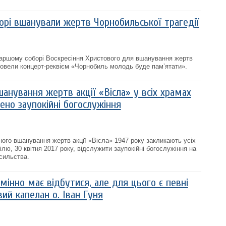
орі вшанували жертв Чорнобильської трагедії
ріаршому соборі Воскресіння Христового для вшанування жертв
ровели концерт-реквієм «Чорнобиль молодь буде пам’ятати».
анування жертв акції «Вісла» у всіх храмах
но заупокійні богослужіння
го вшанування жертв акції «Вісла» 1947 року закликають усіх
ю, 30 квітня 2017 року, відслужити заупокійні богослужіння на
сильства.
інно має відбутися, але для цього є певні
вий капелан о. Іван Гуня