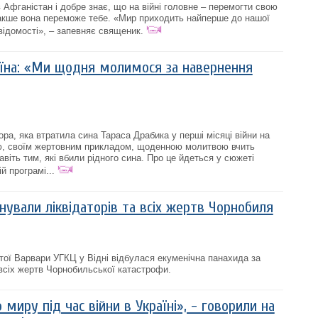
 Афганістан і добре знає, що на війні головне – перемогти свою
накше вона переможе тебе. «Мир приходить найперше до нашої
відомості», – запевняє священик.
їна: «Ми щодня молимося за навернення
ра, яка втратила сина Тараса Драбика у перші місяці війни на
єю, своїм жертовним прикладом, щоденною молитвою вчить
віть тим, які вбили рідного сина. Про це йдеться у сюжеті
й програмі...
нували ліквідаторів та всіх жертв Чорнобиля
ятої Варвари УГКЦ у Відні відбулася екуменічна панахида за
 всіх жертв Чорнобильської катастрофи.
 миру під час війни в Україні», - говорили на