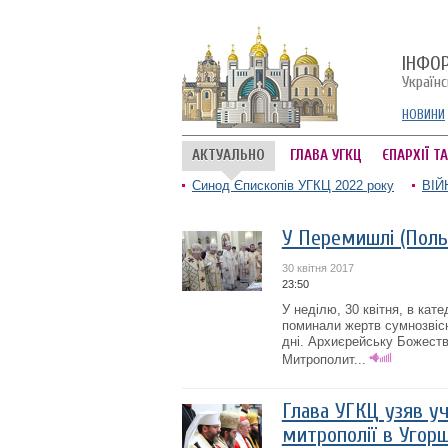
ІНФО
Україн
НОВИНИ
АКТУАЛЬНО
ГЛАВА УГКЦ
ЄПАРХІЇ Т
Синод Єпископів УГКЦ 2022 року
ВІЙ
У Перемишлі (Поль
30 квітня 2017
23:50
У неділю, 30 квітня, в ка
поминали жертв сумнозвісно
дні. Архиєрейську Божеств
Митрополит...
Глава УГКЦ узяв уч
митрополії в Угор