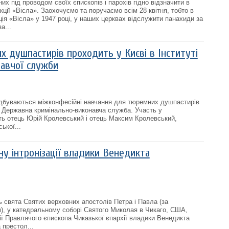
их під проводом своїх єпископів і парохів гідно відзначити в
акції «Вісла». Заохочуємо та поручаємо всім 28 квітня, тобто в
ція «Вісла» у 1947 році, у наших церквах відслужити панахиди за
а...
х душпастирів проходить у Києві в Інституті
авчої служби
 відбуваються міжконфесійні навчання для тюремних душпастирів
ує Державна кримінально-виконавча служба. Участь у
ь отець Юрій Кролевський і отець Максим Кролевський,
ької...
у інтронізації владики Венедикта
ь свята Святих верховних апостолів Петра і Павла (за
), у катедральному соборі Святого Миколая в Чикаго, США,
ії Правлячого єпископа Чиказької єпархії владики Венедикта
 престол...