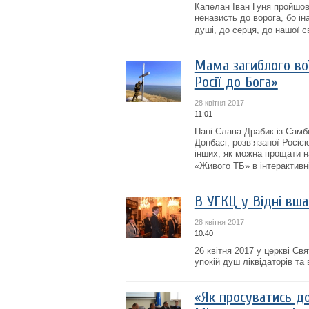
Капелан Іван Гуня пройшов
ненависть до ворога, бо і
душі, до серця, до нашої с
Мама загиблого во
Росії до Бога»
28 квітня 2017
11:01
Пані Слава Драбик із Самбо
Донбасі, розв’язаної Росі
інших, як можна прощати на
«Живого ТБ» в інтерактивні
В УГКЦ у Відні вша
28 квітня 2017
10:40
26 квітня 2017 у церкві Св
упокій душ ліквідаторів та
«Як просуватись до