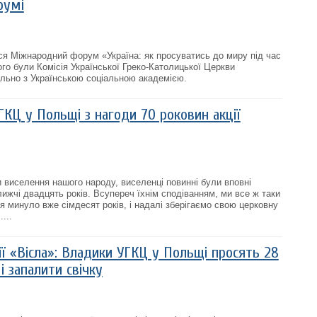
румі
увся Міжнародний форум «Україна: як просуватись до миру під час
ого були Комісія Української Греко-Католицької Церкви
ільно з Українською соціальною академією.
КЦ у Польщі з нагоди 70 роковин акції
и виселення нашого народу, виселенці повинні були вповні
ижчі двадцять років. Всупереч їхнім сподіванням, ми все ж таки
я минуло вже сімдесят років, і надалі зберігаємо свою церковну
...
ії «Вісла»: Владики УГКЦ у Польщі просять 28
і запалити свічку