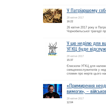
У Патріаршому соб
28 квітня 2017
16:22
26 квітня 2017 року в Пат
Чорнобильської трагедії п
У цю неділю для вш
УГКЦ буде відслуже
28 квітня 2017
15:37
Єпископи УГКЦ для належно
священнослужителів у неділ
спомин про жертв цього на
«Примирення неодм
вимоги», – військо
28 квітня 2017
12:04