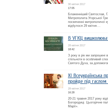
30 квітня 2017
17:05
Блаженніший Святослав, Гл
Митрополита Угорської Гре
посвяченні митрополичої ку
відбулося 29 квітня....
В УГКЦ вишколюват
28 квітня 2017
18:42
З року в рік ми запрошені 
спільноти в особливий спос
Святого Духа, за допомого
ХІ Всеукраїнська п
пройде під гаслом 
28 квітня 2017
16:28
20-21 травня 2017 року ві
Богородиці. Цьогорічне па
Марії».