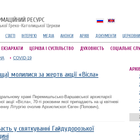
РМАЦІЙНИЙ РЕСУРС
ської Греко-Католицької Церкви
СТАТТІ
ІНТЕРВ'Ю
МЕДІА
АНОНСИ
АРХІВ
ДОКУМЕНТИ
ЦЕРКОВНИ
А ЕКЗАРХАТИ
ЦЕРКВА І СУСПІЛЬСТВО
ДУХОВНІСТЬ
СОЦІАЛЬНЕ СЛ
НА
COVID-19
АРХІ
ща) молилися за жертв акції «Вісла»
тедральному храмі Перемишльсько-Варшавської архиєпархії
ї акції «Вісла», 70-ті роковини якої припадають на ці квітневі
енну Літургію очолив Архиєпископ Євген (Попович),
асть у святкуванні Гайдудорозької
щині