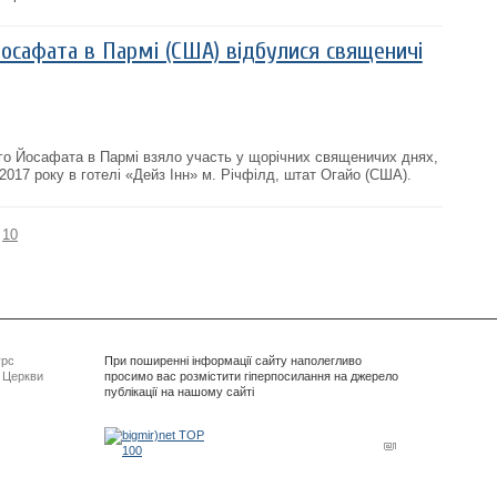
Йосафата в Пармі (США) відбулися священичі
го Йосафата в Пармі взяло участь у щорічних священичих днях,
 2017 року в готелі «Дейз Інн» м. Річфілд, штат Огайо (США).
10
урс
При поширенні інформації сайту наполегливо
ї Церкви
просимо вас розмістити гіперпосилання на джерело
публікації на нашому сайті