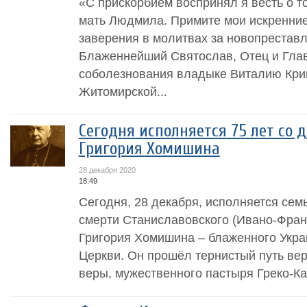
«С прискорбием воспринял я весть о т
мать Людмила. Примите мои искренние
заверения в молитвах за новопрестав
Блаженнейший Святослав, Отец и Глав
соболезнования владыке Виталию Кри
Житомирской...
Сегодня исполняется 75 лет со
Григория Хомишина
28 декабря 2020
18:49
Сегодня, 28 декабря, исполняется семь
смерти Станиславовского (Ивано-Фран
Григория Хомишина – блаженного Укра
Церкви. Он прошёл тернистый путь ве
веры, мужественного пастыря Греко-Ка