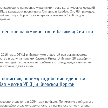
 завершено нанесение украинских греко-католических локаций
КЦ в канадских провинциях Онтарио и Квебек. Это 68 приходов,
кий институт. Торонтская епархия основана в 1956 году и
рывно...
твенское паломничество в базилику Святого
 2016 года, УГКЦ в Италии уже в шестой раз организовала
тво в одну из папских базилик Рима. В Италии 26 декабря –
ь, что даёт возможность прибыть в столицу представителям
в страны, даже самых...
 объяснил, почему содействие единству
обая миссия УГКЦ и Киевской Церкви
рковного раскола в 1054 году не было. Понимание этой даты в
 масштабного раскола христианства появилось относительно