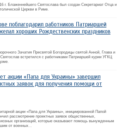
16 г. Блаженнейшего Святослава был создан Секретариат Отца и
атолической Церкви в Риме.
ове поблагодарил работников Патриаршей
ожелал хороших Рождественских праздников
порочного Зачатия Пресвятой Богородицы святой Анной, Глава и
Святослав встретился с работниками Патриаршей курии УГКЦ
доме.
ет акции «Папа для Украины» завершил
ктных заявок для получения помощи от
нитарной акции «Папа для Украины», инициированной Папой
нчил рассмотрение проектных заявок общественных,
гиозных организаций, которые оказывают помощь вынужденным
шим от военных...