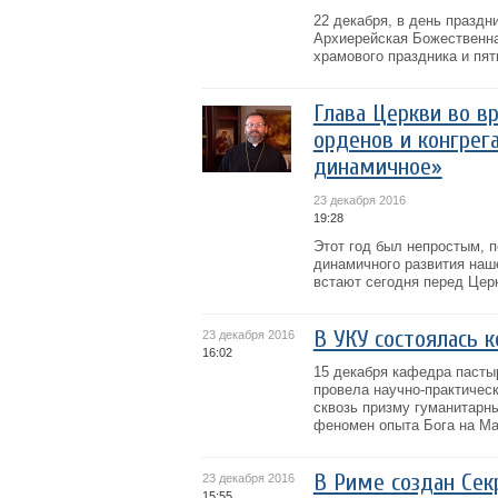
22 декабря, в день праздн
Архиерейская Божественна
храмового праздника и пя
Глава Церкви во в
орденов и конгрег
динамичное»
23 декабря 2016
19:28
Этот год был непростым, п
динамичного развития наш
встают сегодня перед Цер
В УКУ состоялась 
23 декабря 2016
16:02
15 декабря кафедра пасты
провела научно-практичес
сквозь призму гуманитарн
феномен опыта Бога на Май
В Риме создан Сек
23 декабря 2016
15:55