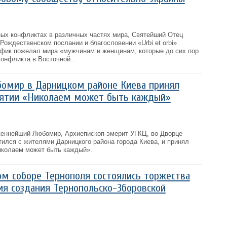
ных конфликтах в различных частях мира, Святейший Отец
Рождественском послании и благословении «Urbi et orbi»
ифик пожелал мира «мужчинам и женщинам, которые до сих пор
онфликта в Восточной...
омир в Дарницком районе Киева принял
иятии «Николаем может быть каждый»
женнейший Любомир, Архиепископ-эмерит УГКЦ, во Дворце
тился с жителями Дарницкого района города Киева, и принял
иколаем может быть каждый».
м соборе Тернополя состоялись торжества
ия создания Тернопольско-Зборовской