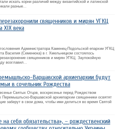
 стали искать корни различий между византийской и латинской
икали разные...
перезахоронили священников и мирян УГКЦ
а ХІХ века
лагословения Администратора Каменец-Подольской епархии УГКЦ
та Василия (Семенюка) в г. Хмельницком состоялось
ерезахоронение священников и мирян УГКЦ. Заупокойную
ду возглавил...
еремышльско-Варшавской архиепархии будут
мьи в сочельник Рождества
кресенье Святых Отцов, воскресенье перед Рождеством
х Перемышльско-Варшавской архиепархии священники освятят
ие заберут в свои дома, чтобы ими делиться во время Святой
 на себя обязательства», – рождественский
ровому сообществу относительно Украины