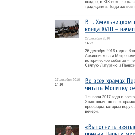
поздно, в XIX веке, когда
традициями. Тогда же возн
В г. Хмельницком 
конца ХVIII – начал
27 декабря 2016
14:22
26 декабря 2016 года с б
Архиепископа и Митрополи
историческое событие – п
Святую Литургию и Панихи
Во всех храмах П
27 декабря 2016
14:16
читать Молитву се
1 января 2017 года в вос
Христовым, во всех храма
просфоры, которые верующ
вечери.
«Выполнить взятые
призыв Папы к ми