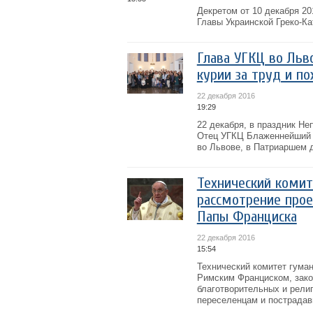
Декретом от 10 декабря 20
Главы Украинской Греко-К
Глава УГКЦ во Льв
курии за труд и п
22 декабря 2016
19:29
22 декабря, в праздник Не
Отец УГКЦ Блаженнейший 
во Львове, в Патриаршем 
Технический комит
рассмотрение прое
Папы Франциска
22 декабря 2016
15:54
Технический комитет гума
Римским Франциском, зако
благотворительных и рели
переселенцам и пострадав