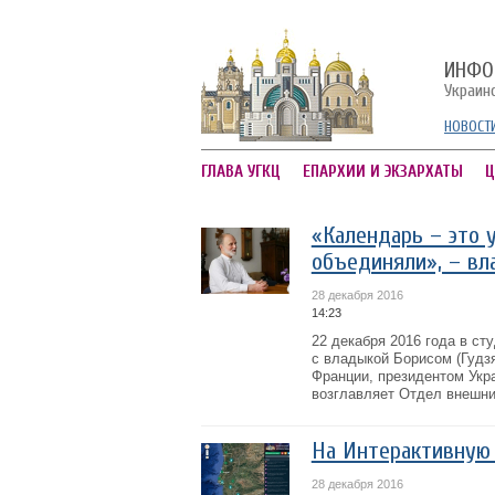
ИНФО
Украин
НОВОСТ
ГЛАВА УГКЦ
ЕПАРХИИ И ЭКЗАРХАТЫ
Ц
«Календарь – это у
объединяли», – вл
28 декабря 2016
14:23
22 декабря 2016 года в с
с владыкой Борисом (Гудз
Франции, президентом Укра
возглавляет Отдел внешних
На Интерактивную 
28 декабря 2016