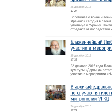
26 декабря 2016
17:24
Вспоминая о войне и воен
Франциск сегодня в своём 
упомянул и Украину. Понт
страдают от последствий к
Блаженнейший Люб
участие в меропр
25 декабря 2016
17:23
22 декабря 2016 года Бла
культуры «Дарница» встре
участие в мероприятии «Н
В архикафедрально
по случаю пятилет
митрополии УГКЦ
24 декабря 2016
17:22