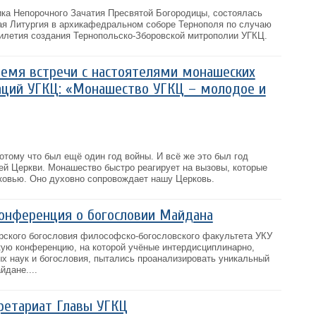
ика Непорочного Зачатия Пресвятой Богородицы, состоялась
я Литургия в архикафедральном соборе Тернополя по случаю
тилетия создания Тернопольско-Зборовской митрополии УГКЦ.
ремя встречи с настоятелями монашеских
аций УГКЦ: «Монашество УГКЦ – молодое и
отому что был ещё один год войны. И всё же это был год
ей Церкви. Монашество быстро реагирует на вызовы, которые
ковью. Оно духовно сопровождает нашу Церковь.
конференция о богословии Майдана
рского богословия философско-богословского факультета УКУ
кую конференцию, на которой учёные интердисциплинарно,
ых наук и богословия, пытались проанализировать уникальный
дане....
ретариат Главы УГКЦ