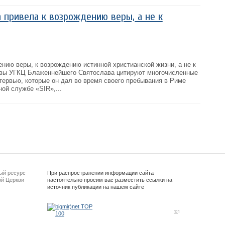
а привела к возрождению веры, а не к
нию веры, к возрождению истинной христианской жизни, а не к
авы УГКЦ Блаженнейшего Святослава цитируют многочисленные
тервью, которые он дал во время своего пребывания в Риме
ой службе «SIR»,...
ый ресурс
При распространении информации сайта
ой Церкви
настоятельно просим вас разместить ссылки на
источник публикации на нашем сайте