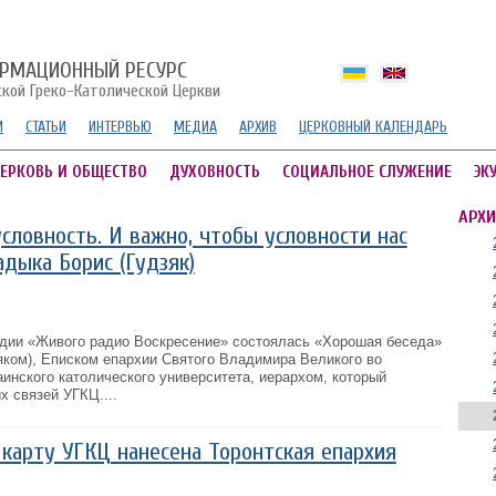
РМАЦИОННЫЙ РЕСУРС
ской Греко-Католической Церкви
И
СТАТЬИ
ИНТЕРВЬЮ
МЕДИА
АРХИВ
ЦЕРКОВНЫЙ КАЛЕНДАРЬ
ЕРКОВЬ И ОБЩЕСТВО
ДУХОВНОСТЬ
СОЦИАЛЬНОЕ СЛУЖЕНИЕ
ЭК
АРХИ
словность. И важно, чтобы условности нас
адыка Борис (Гудзяк)
тудии «Живого радио Воскресение» состоялась «Хорошая беседа»
яком), Еписком епархии Святого Владимира Великого во
инского католического университета, иерархом, который
 связей УГКЦ....
карту УГКЦ нанесена Торонтская епархия