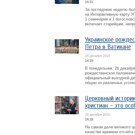
14:21
За последнюю неделю было
на Интерактивную карту УГ
1 семинария и 1 богословс
включает старейшие, непре
Украинское рождес
Петра в Ватикане
28 декабря 2016
14:19
В понедельник, 26 декабря
рождественское паломничес
официальный выходной ден
общин из различных уголко
Церковный историк
христиан – это ос
28 декабря 2016
14:18
На самом деле великого це
качестве времени отсчёта