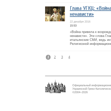
Глава УГКЦ: «Войн
ненависти»
22 декабря 2016
15:53
«Война привела к возрожде
ненависти». Эти слова Гл
итальянские СМИ, ведь ин
Религиозной информационн
1
2
3
4
Официальный информационн
Украинской Греко-Католическ
©2004–2026