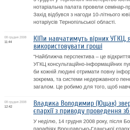
нотаріальна палата провели семінар-пр
Захід відбувся з нагоди 10-літнього юв
нотаріусів Тернопільської області.
КІПи навчатимуть вірних УГКЦ, 
08 грудня 2008
11:44
використовувати гроші
"Найближча перспектива – це відкриття у
УГКЦ консультаційно-інформаційних пун
би кожній людині отримати повну інф
зокрема, та системи недержавного пен
загалом. Це робимо для того, щоб навчи
Владика Володимир (Ющак) зверн
08 грудня 2008
12:42
єпархії з приводу проведення зб
У неділю, 14 грудня 2008 року, після Бож
парафіях Вроцлавсько-Гданської єпархі