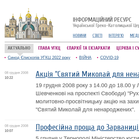
ІНФОРМАЦІЙНИЙ РЕСУРС
Української Греко-Католицької Це
НОВИНИ
СТАТТІ
ІНТЕРВ'Ю
МЕДІ
АКТУАЛЬНО
ГЛАВА УГКЦ
ЄПАРХІЇ ТА ЕКЗАРХАТИ
ЦЕРКВА І С
Синод Єпископів УГКЦ 2022 року
ВІЙНА
COVID-19
Акція "Святий Миколай для нен
08 грудня 2008
10:22
19 грудня 2008 року з 14.00 до 18.00 у Л
Шевченкові на проспекті Свободи) "Рух
молитовно-просвітницьку акцію на зах
"Святий Миколай для ненароджених".
Професійна проща до Зарваниці 
08 грудня 2008
10:07
5 грудня у Тернополі Міністерство юстиц