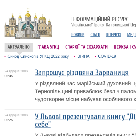
ІНФОРМАЦІЙНИЙ РЕСУРС
Української Греко-Католицької Це
НОВИНИ
СТАТТІ
ІНТЕРВ'Ю
МЕДІ
АКТУАЛЬНО
ГЛАВА УГКЦ
ЄПАРХІЇ ТА ЕКЗАРХАТИ
ЦЕРКВА І С
Синод Єпископів УГКЦ 2022 року
ВІЙНА
COVID-19
Запрошує різдвяна Зарваниця
24 грудня 2008
05:45
У різдвяний час Марійський духовний ц
Тернопільщині приваблює безліч палом
чудотворне місце набуває особливого к
У Львові презентували книгу “Ді
24 грудня 2008
05:25
себе”
У Львові відбулася презентація книги “Д