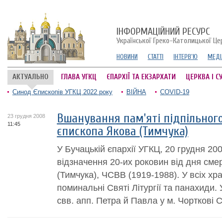
ІНФОРМАЦІЙНИЙ РЕСУРС
Української Греко-Католицької Це
НОВИНИ
СТАТТІ
ІНТЕРВ'Ю
МЕДІ
АКТУАЛЬНО
ГЛАВА УГКЦ
ЄПАРХІЇ ТА ЕКЗАРХАТИ
ЦЕРКВА І С
Синод Єпископів УГКЦ 2022 року
ВІЙНА
COVID-19
Вшанування пам'яті підпільног
23 грудня 2008
11:45
єпископа Якова (Тимчука)
У Бучацькій єпархії УГКЦ, 20 грудня 20
відзначення 20-их роковин від дня сме
(Тимчука), ЧСВВ (1919-1988). У всіх хр
поминальні Святі Літургії та панахиди.
свв. апп. Петра й Павла у м. Чорткові 