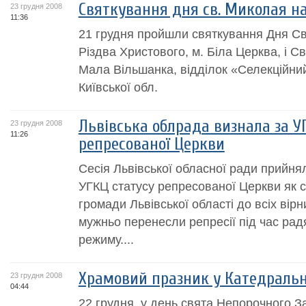
Святкування дня св. Миколая н
23 грудня 2008
11:36
21 грудня пройшли святкування Дня Св
Різдва Христового, м. Біла Церква, і Св
Мала Вільшанка, відділок «Селекційний
Київської обл.
Львівська облрада визнала за У
23 грудня 2008
11:26
репресованої Церкви
Сесія Львівської обласної ради прийня
УГКЦ статусу репресованої Церкви як 
громади Львівської області до всіх вірн
мужньо перенесли репресії під час рад
режиму....
Храмовий празник у Катедральн
23 грудня 2008
04:44
22 грудня, у день свята Непорочного З