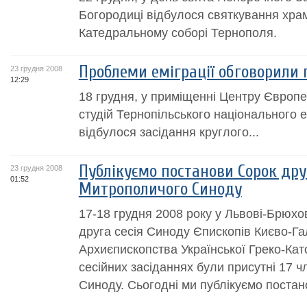
Богородиці відбулoся святкування хра
Катедральному соборі Тернополя.
Проблеми еміграції обговорили п
23 грудня 2008
12:29
18 грудня, у приміщенні Центру Європ
студій Тернопільського національного 
відбулося засідання круглого...
Публікуємо постанови Сорок друг
23 грудня 2008
01:52
Митрополичого Синоду
17-18 грудня 2008 року у Львові-Брюхо
друга сесія Синоду Єпископів Києво-Г
Архиєпископства Української Греко-Кат
сесійних засіданнях були присутні 17 
Синоду. Сьогодні ми публікуємо постанов