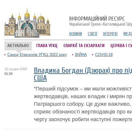
ІНФОРМАЦІЙНИЙ РЕСУРС
Української Греко-Католицької Це
НОВИНИ
СТАТТІ
ІНТЕРВ'Ю
МЕДІ
АКТУАЛЬНО
ГЛАВА УГКЦ
ЄПАРХІЇ ТА ЕКЗАРХАТИ
ЦЕРКВА І С
Синод Єпископів УГКЦ 2022 року
ВІЙНА
COVID-19
Владика Богдан (Дзюрах) про пі
10 грудня 2008
01:29
США
"Перший підсумок – ми мали можливіс
жертводавців, наших владик і мирян п
Патріаршого собору. Це дуже важливо,
сприяє обізнаності жертводавців про в
чергу заохочує робити наступні пожертв