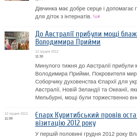
Дівчинка має добре серце і допомагає 
для діток з інтернатів.
До Австралії прибули мощі бла
Володимира Прийми
12 грудня 2012
11:30
Минулого тижня до Австралії прибули 
Володимира Прийми, Покровителя миря
Соборчику духовенства Єпархії для укр
Австралії, Новій Зеландії та Океанії, я
Мельбурні, мощі були торжественно вне
Єпарх Куритибський провів ост
12 грудня 2012
11:09
візитацію 2012 року
У першій половині грудня 2012 року В