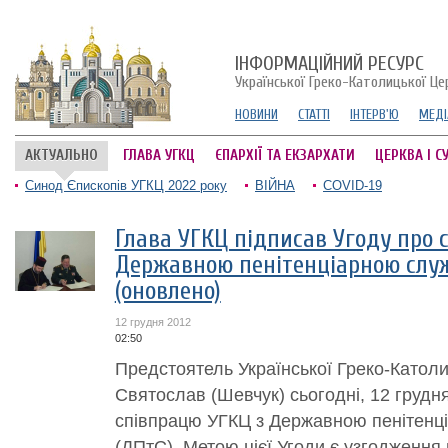
ІНФОРМАЦІЙНИЙ РЕСУРС
Української Греко-Католицької Це
НОВИНИ
СТАТТІ
ІНТЕРВ'Ю
МЕДІ
АКТУАЛЬНО
ГЛАВА УГКЦ
ЄПАРХІЇ ТА ЕКЗАРХАТИ
ЦЕРКВА І С
Синод Єпископів УГКЦ 2022 року
ВІЙНА
COVID-19
Глава УГКЦ підписав Угоду про 
Державною пенітенціарною слу
(оновлено)
12 грудня 2012
02:50
Предстоятель Української Греко-Катол
Святослав (Шевчук) сьогодні, 12 грудня
співпрацю УГКЦ з Державною пенітенц
(ДПтС). Метою цієї Угоди є узгодження 