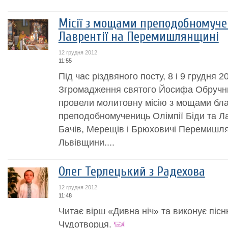
Місії з мощами преподобномучен
Лаврентії на Перемишлянщині
12 грудня 2012
11:55
Під час різдвяного посту, 8 і 9 грудня 2
Згромадження святого Йосифа Обручни
провели молитовну місію з мощами бл
преподобномучениць Олімпії Біди та Ла
Бачів, Мерещів і Брюховичі Перемишл
Львівщини....
Олег Терлецький з Радехова
12 грудня 2012
11:48
Читає вірш «Дивна ніч» та виконує піс
Чудотворця.