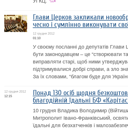
УГКЦ.
Глави Церков закликали новооб
чесно і сумлінно виконувати сво
12 грудня 2012
01:10
У своєму посланні до депутатів Глави
бути законодавцем – це “створювати так
виправляти старі, щоб ними утверджув
підтримувалися добрі справи, а зло зн
За їх словами, “благом буде для України,
Понад 130 осіб щодня безкоштов
12 грудня 2012
12:15
благодійній їдальні БФ «Каріта
10 грудня Владика Володимир (Війтиши
Митрополит Івано-Франківський, освя
їдальні для безхатченків і малозабезпе