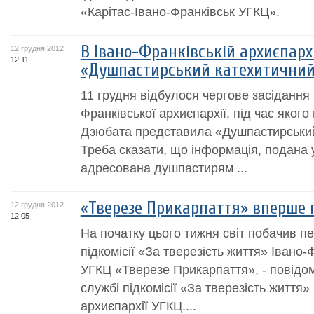
«Карітас-Івано-Франківськ УГКЦ».
В Івано-Франківській архиєпарх
12 грудня 2012
12:11
«Душпастирський катехитичний
11 грудня відбулося чергове засідання К
Франківської архиєпархії, під час якого 
Дзюбата представила «Душпастирський
Треба сказати, що інформація, подана 
адресована душпастирям ...
«Тверезе Прикарпаття» вперше 
12 грудня 2012
12:05
На початку цього тижня світ побачив п
підкомісії «За тверезість життя» Івано-
УГКЦ «Тверезе Прикарпаття», - повідо
службі підкомісії «За тверезість життя»
aрхиєпархії УГКЦ....