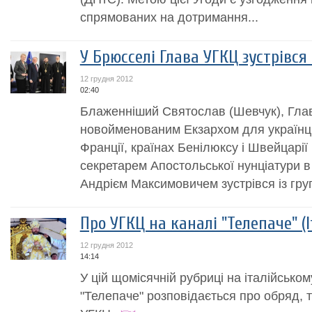
спрямованих на дотримання...
У Брюсселі Глава УГКЦ зустрівся
12 грудня 2012
02:40
Блаженніший Святослав (Шевчук), Глав
новойменованим Екзархом для українців
Франції, країнах Бенілюксу і Швейцарії
секретарем Апостольської нунціатури в 
Андрієм Максимовичем зустрівся із груп
Про УГКЦ на каналі "Телепаче" (І
12 грудня 2012
14:14
У цій щомісячній рубриці на італійсько
"Телепаче" розповідається про обряд, тр