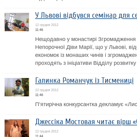
У Львові відбувся семінар для 
12 грудня 2012
11:46
Нещодавно у монастирі Згромадження 
Непорочної Діви Марії, що у Львові, ві
економок із монаших чинів і згромаджен
проходять з ініціативи Відділу розвитку
Галинка Романчук із Тисмениці
12 грудня 2012
11:46
П’ятирічна конкурсантка декламує «Ли
Джессіка Мостовая читає вірш 
12 грудня 2012
11:44