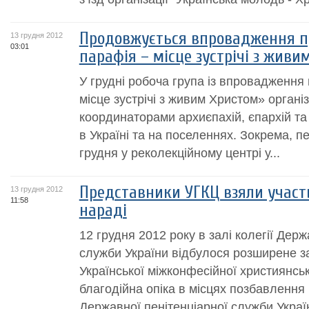
Продовжується впровадження п
13 грудня 2012
03:01
парафія – місце зустрічі з живи
У грудні робоча група із впровадженн
місце зустрічі з живим Христом» організо
координаторами архиєпахій, єпархій та 
в Україні та на поселеннях. Зокрема, п
грудня у реколекційному центрі у...
Представники УГКЦ взяли участ
13 грудня 2012
11:58
нараді
12 грудня 2012 року в залі колегії Держ
служби України відбулося розширене з
Української міжконфесійної християнськ
благодійна опіка в місцях позбавлення 
Державної пенітенціарної служби України