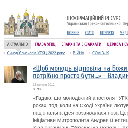
ІНФОРМАЦІЙНИЙ РЕСУРС
Української Греко-Католицької Це
НОВИНИ
СТАТТІ
ІНТЕРВ'Ю
МЕДІ
АКТУАЛЬНО
ГЛАВА УГКЦ
ЄПАРХІЇ ТА ЕКЗАРХАТИ
ЦЕРКВА І С
Синод Єпископів УГКЦ 2022 року
ВІЙНА
COVID-19
«Щоб молодь відповіла на Божий
потрібно просто бути…» - Влади
13 грудня 2012
05:33
«Гадаю, що молодіжний апостолят УГК
роках, тоді коли на Сході України лютув
національна ідея розвивалася поза Цер
ініціативи Митрополита Андрея Шептиць
з’їзд організації "Українська молодь - Хр