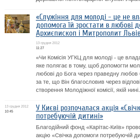
«Служіння для молоді - це не вл
допомога їй зростати в любові д
Архиєпископ і Митрополит Львів
13 грудня 2012
11:27
«Чи Комісія УГКЦ для молоді - це влада
яке полягає в тому, щоб допомогти мо
любові до Бога через праведну любов 
за те, що Він благословив через відпов
створення Молодіжної комісії, якій нині.
У Києві розпочалася акція «Сві
13 грудня 2012
10:45
потребуючій дитині»
Благодійний фонд «Карітас-Київ» пров
акцію «Свічка допомоги потребуючій ди