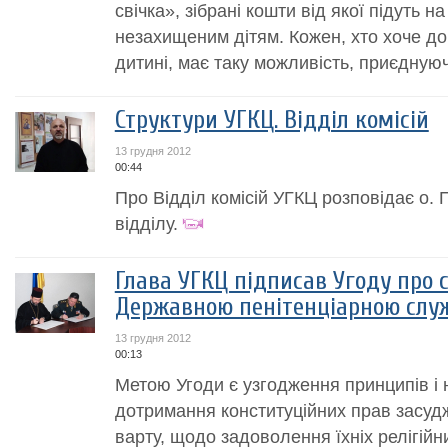
свічка», зібрані кошти від якої підуть 
незахищеним дітям. Кожен, хто хоче д
дитині, має таку можливість, приєднуюч
Структури УГКЦ. Відділ комісій
13 грудня 2012
00:44
Про Відділ комісій УГКЦ розповідає о. 
відділу.
Глава УГКЦ підписав Угоду про 
Державною пенітенціарною слу
13 грудня 2012
00:13
Метою Угоди є узгодження принципів і 
дотримання конституційних прав засудже
варту, щодо задоволення їхніх релігійн