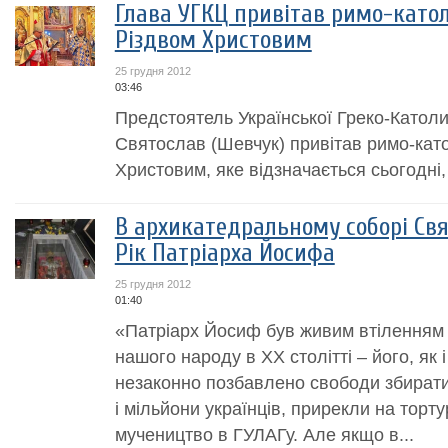
Глава УГКЦ привітав римо-катол
Різдвом Христовим
25 грудня 2012
03:46
Предстоятель Української Греко-Катол
Святослав (Шевчук) привітав римо-като
Христовим, яке відзначається сьогодні,
В архикатедральному соборі Св
Рік Патріарха Йосифа
25 грудня 2012
01:40
«Патріарх Йосиф був живим втіленням д
нашого народу в ХХ столітті – його, як 
незаконно позбавлено свободи збиратис
і мільйони українців, прирекли на торту
мучеництво в ГУЛАГу. Але якщо в...