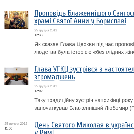
Проповідь Блаженнішого Святосла
храмі Святої Анни у Бориславі
25 грудня 2012
12:33
Як сказав Глава Церкви під час проповід
людства була історією «безплідних жін
Глава УГКЦ зустрівся з настоят
згромаджень
25 грудня 2012
12:02
Таку традиційну зустріч наприкінці рок
започаткував Блаженніший Любомир (Г
День Святого Миколая в україн
25 грудня 2012
11:30
у Римі