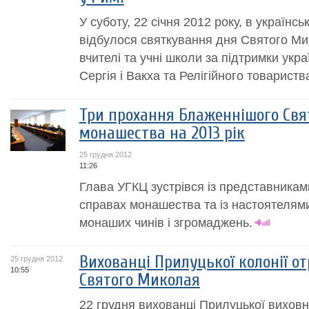
У суботу, 22 січня 2012 року, в українс
відбулося святкування дня Святого Ми
вчителі та учні школи за підтримки укра
Сергія і Вакха та Релігійного товарист
Три прохання Блаженнішого Свя
монашества на 2013 рік
25 грудня 2012
11:26
Глава УГКЦ зустрівся із представниками
справах монашества та із настоятелями
монаших чинів і згромаджень.
Вихованці Прилуцької колонії о
25 грудня 2012
10:55
Святого Миколая
22 грудня вихованці Прилуцької виховн