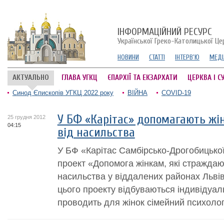
ІНФОРМАЦІЙНИЙ РЕСУРС
Української Греко-Католицької Це
НОВИНИ
СТАТТІ
ІНТЕРВ'Ю
МЕДІ
АКТУАЛЬНО
ГЛАВА УГКЦ
ЄПАРХІЇ ТА ЕКЗАРХАТИ
ЦЕРКВА І С
Синод Єпископів УГКЦ 2022 року
ВІЙНА
COVID-19
У БФ «Карітас» допомагають жі
25 грудня 2012
04:15
від насильства
У БФ «Карітас Самбірсько-Дрогобицької
проект «Допомога жінкам, які стражда
насильства у віддалених районах Львів
цього проекту відбуваютьcя індивідуальн
проводить для жінок сімейний психолог 