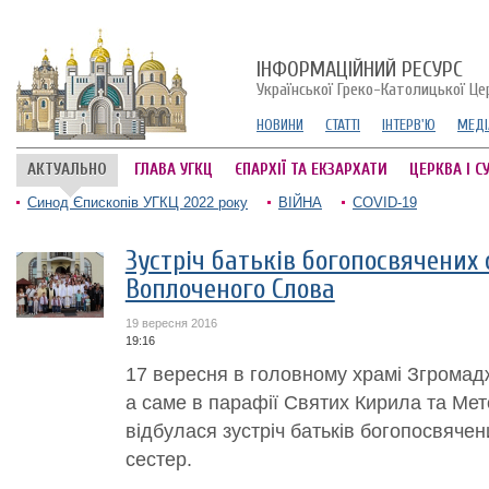
ІНФОРМАЦІЙНИЙ РЕСУРС
Української Греко-Католицької Це
НОВИНИ
СТАТТІ
ІНТЕРВ'Ю
МЕДІ
АКТУАЛЬНО
ГЛАВА УГКЦ
ЄПАРХІЇ ТА ЕКЗАРХАТИ
ЦЕРКВА І С
Синод Єпископів УГКЦ 2022 року
ВІЙНА
COVID-19
Зустріч батьків богопосвячених 
Воплоченого Слова
19 вересня 2016
19:16
17 вересня в головному храмі Згрома
а саме в парафії Святих Кирила та Мето
відбулася зустріч батьків богопосвячених
сестер.