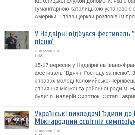
Католицької служби допомоги, яка є о
гуманітарною католицькою установою 
Америки. Глава Церкви розповів їм про 
У Надвірні відбувся фестиваль “
пісню”
19 вересня 2016
11:33
15-17 вересня у Надвірні на Івано-Фра
фестиваль “Вдячні Господу за пісню”. З
справах молоді Коломийсько-Чернівецьк
сприяння міської та районної ради м. Н
були: о. Валерій Сиротюк, Остап Гаври
Українські викладачі їздили до 
Міжнародний освітній симпозіу
19 вересня 2016