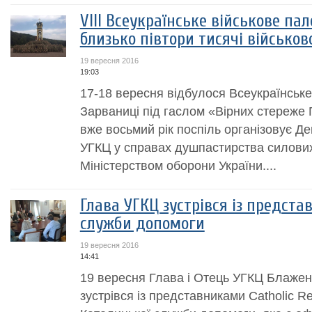
VIII Всеукраїнське військове па
близько півтори тисячі військо
19 вересня 2016
19:03
17-18 вересня відбулося Всеукраїнськ
Зарваниці під гаслом «Вірних стереже Г
вже восьмий рік поспіль організовує Де
УГКЦ у справах душпастирства силових 
Міністерством оборони України....
Глава УГКЦ зустрівся із предст
служби допомоги
19 вересня 2016
14:41
19 вересня Глава і Отець УГКЦ Блажен
зустрівся із представниками Catholic Re