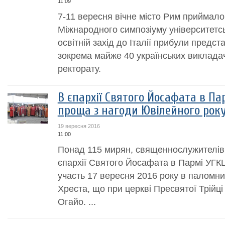
11:09
7-11 вересня вічне місто Рим приймало 
Міжнародного симпозіуму університетсь
освітній захід до Італії прибули предста
зокрема майже 40 українських викладач
ректорату.
В єпархії Святого Йосафата в Па
проща з нагоди Ювілейного рок
19 вересня 2016
11:00
Понад 115 мирян, священнослужителів 
єпархії Святого Йосафата в Пармі УГКЦ 
участь 17 вересня 2016 року в паломни
Хреста, що при церкві Пресвятої Трійці
Огайо. ...