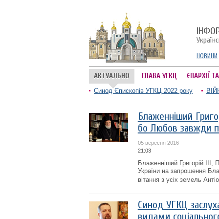
ІНФО
Україн
НОВИНИ
АКТУАЛЬНО
ГЛАВА УГКЦ
ЄПАРХІЇ Т
Синод Єпископів УГКЦ 2022 року
ВІЙ
Блаженніший Григор
бо Любов завжди 
05 вересня 2016
21:03
Блаженніший Григорій III, 
України на запрошення Бл
вітання з усіх земель Антіо
Синод УГКЦ заслух
видами соціальног