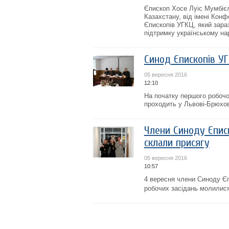
Єпископ Хосе Луіс Мумбієл
Казахстану, від імені Конф
Єпископів УГКЦ, який зара
підтримку українському нар
Синод Єпископів УГ
05 вересня 2016
12:10
На початку першого робочо
проходить у Львові-Брюхов
Члени Синоду Єпис
склали присягу
05 вересня 2016
10:57
4 вересня члени Синоду Єп
робочих засідань молилися