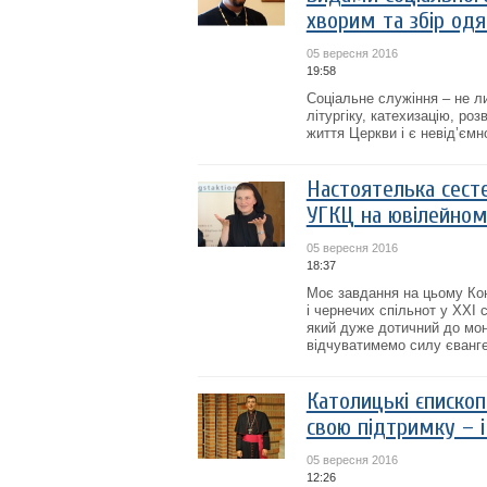
хворим та збір одяг
05 вересня 2016
19:58
Соціальне служіння – не ли
літургіку, катехизацію, ро
життя Церкви і є невід’ємн
Настоятелька сест
УГКЦ на ювілейном
05 вересня 2016
18:37
Моє завдання на цьому Кон
і чернечих спільнот у XXI с
який дуже дотичний до мо
відчуватимемо силу єванге
Католицькі єписко
свою підтримку – і
05 вересня 2016
12:26