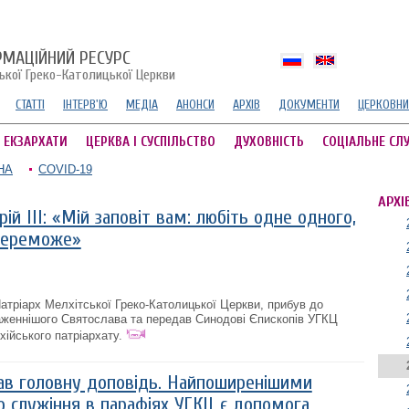
РМАЦІЙНИЙ РЕСУРС
ської Греко-Католицької Церкви
СТАТТІ
ІНТЕРВ'Ю
МЕДІА
АНОНСИ
АРХІВ
ДОКУМЕНТИ
ЦЕРКОВНИ
А ЕКЗАРХАТИ
ЦЕРКВА І СУСПІЛЬСТВО
ДУХОВНІСТЬ
СОЦІАЛЬНЕ СЛ
НА
COVID-19
АРХІ
ій III: «Мій заповіт вам: любіть одне одного,
переможе»
Патріарх Мелхітської Греко-Католицької Церкви, прибув до
аженнішого Святослава та передав Синодові Єпископів УГКЦ
хійського патріархату.
ав головну доповідь. Найпоширенішими
о служіння в парафіях УГКЦ є допомога