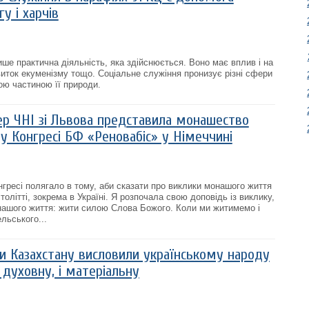
у і харчів
ше практична діяльність, яка здійснюється. Воно має вплив і на
звиток екуменізму тощо. Соціальне служіння пронизує різні сфери
ою частиною її природи.
ер ЧНІ зі Львова представила монашество
у Конгресі БФ «Реновабіс» у Німеччині
гресі полягало в тому, аби сказати про виклики монашого життя
толітті, зокрема в Україні. Я розпочала свою доповідь із виклику,
нашого життя: жити силою Слова Божого. Коли ми житимемо і
льського...
пи Казахстану висловили українському народу
 духовну, і матеріальну