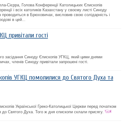
ла-Сієрра, Голова Конференції Католицьких Єпископів
еренції і всіх католиків Казахстану у своєму листі Синоду
з проводиться в Брюховичах, висловив свою солідарність і
одові в цей...
КЦ привітали гості
го засідання Синоду Єпископів УГКЦ, який цими днями
ичах, членів Синоду привітали запрошені гості.
копів УГКЦ помолилися до Святого Духа та
ископів Української Греко-Католицької Церкви перед початком
 до Святого Духа. Того ж дня єпископи склали присягу.