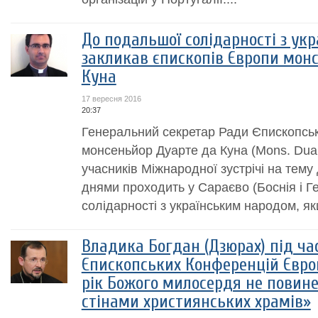
До подальшої солідарності з ук
закликав єпископів Європи мон
Куна
17 вересня 2016
20:37
Генеральний секретар Ради Єпископсь
монсеньйор Дуарте да Куна (Mons. Duar
учасників Міжнародної зустрічі на тему
днями проходить у Сараєво (Боснія і Г
солідарності з українським народом, яки
Владика Богдан (Дзюрах) під час
Єпископських Конференцій Європ
рік Божого милосердя не повин
стінами християнських храмів»