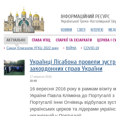
ІНФОРМАЦІЙНИЙ РЕСУРС
Української Греко-Католицької Це
НОВИНИ
СТАТТІ
ІНТЕРВ'Ю
МЕДІ
АКТУАЛЬНО
ГЛАВА УГКЦ
ЄПАРХІЇ ТА ЕКЗАРХАТИ
ЦЕРКВА І С
Синод Єпископів УГКЦ 2022 року
ВІЙНА
COVID-19
Українці Лісабона провели зустр
закордонних справ України
17 вересня 2016
20:49
16 вересня 2016 року в рамкам візиту 
України Павла Клімкіна до Португалії з 
Португалії Інни Огнівець відбулася зус
українських церков та лідерами україн
організацій у Португалії....