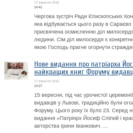
17 вересня 2016
14:41
Чергова зустріч Ради Єпископських Ко
яка відбувається цього разу в Сараєво 
присвячена осмисленню діл милосердя 
людини. Сім діл милосердя є конкретн
якою Господь прагне огорнути стражден
Нове видання про патріарха Йос
найкращих книг Форуму видавці
17 вересня 2016
14:27
15 вересня, під час урочистої церемоні
видавців у Львові, традиційно були ог
Форуму. Цього року їх було 23. Серед 
видання «Патріярх Йосиф Сліпий і кра
авторства Ірини Іванкович. ...