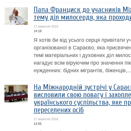
Папа Франциск до учасників Між
тему діл милосердя, яка проход
17 вересня 2016
14:18
Я хотів би від усього серця привітати уч
організованої в Сараєво, яка присвяче
темі матеріальних і духовних діл мило
нагадує всім віруючим про значення пік
нужденних: бідних мігрантів, біженців,..
На Міжнародній зустрічі у Сара
висловили свою повагу і захопл
українського суспільства, яке 
переселених осіб
17 вересня 2016
14:05