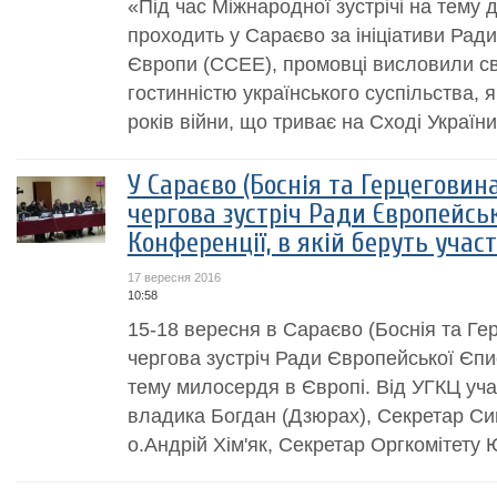
«Під час Міжнародної зустрічі на тему 
проходить у Сараєво за ініціативи Рад
Європи (ССЕЕ), промовці висловили св
гостинністю українського суспільства, 
років війни, що триває на Сході України
У Сараєво (Боснія та Герцеговин
чергова зустріч Ради Європейсь
Конференції, в якій беруть уча
17 вересня 2016
10:58
15-18 вересня в Сараєво (Боснія та Ге
чергова зустріч Ради Європейської Єпи
тему милосердя в Європі. Від УГКЦ учас
владика Богдан (Дзюрах), Секретар Си
о.Андрій Хім'як, Секретар Оргкомітету 