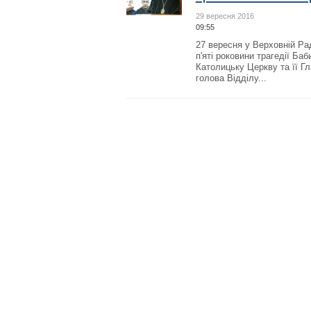
29 вересня 2016
09:55
27 вересня у Верховній Ра
п'яті роковини трагедії Баб
Католицьку Церкву та її 
голова Відділу...