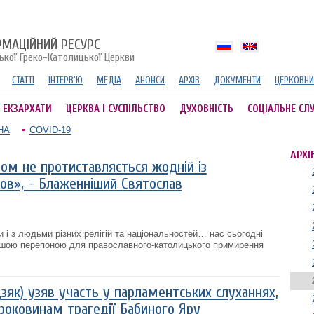
РМАЦІЙНИЙ РЕСУРС
ської Греко-Католицької Церкви
СТАТТІ
ІНТЕРВ'Ю
МЕДІА
АНОНСИ
АРХІВ
ДОКУМЕНТИ
ЦЕРКОВНИ
А ЕКЗАРХАТИ
ЦЕРКВА І СУСПІЛЬСТВО
ДУХОВНІСТЬ
СОЦІАЛЬНЕ СЛ
НА
COVID-19
АРХІ
м не протиставляється жодній із
ов», - Блаженніший Святослав
и і з людьми різних релігій та національностей… нас сьогодні
шою перепоною для православного-католицького примирення
зяк) узяв участь у парламентських слуханнях,
роковинам трагедії Бабиного Яру