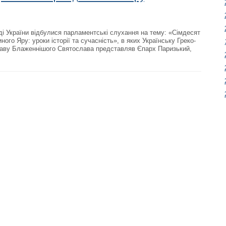
ді України відбулися парламентські слухання на тему: «Сімдесят
иного Яру: уроки історії та сучасність», в яких Українську Греко-
Главу Блаженнішого Святослава представляв Єпарх Паризький,