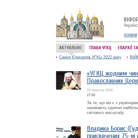
ІНФО
Україн
НОВИНИ
АКТУАЛЬНО
ГЛАВА УГКЦ
ЄПАРХІЇ Т
Синод Єпископів УГКЦ 2022 року
ВІЙ
«УГКЦ жодним чино
Православних Церк
29 вересня 2016
17:02
За те, що ми є з українцям
називають єдиною найбіль
світового масштабу.
Владика Борис (Ґуд
присвячених 75-м 