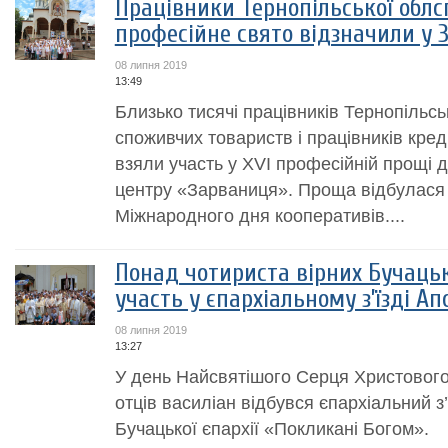
Працівники Тернопільської облс
професійне свято відзначили у 
08 липня 2019
13:49
Близько тисячі працівників Тернопільсь
споживчих товариств і працівників кред
взяли участь у ХVI професійній прощі 
центру «Зарваниця». Проща відбулася 
Міжнародного дня кооперативів....
Понад чотириста вірних Бучацько
участь у єпархіальному з’їзді А
08 липня 2019
13:27
У день Найсвятішого Серця Христового
отців василіан відбувся єпархіальний 
Бучацької єпархії «Покликані Богом».