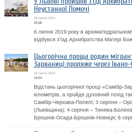
У Львові пройшов з’їзд Архибрат
Неустанної Помочі
08 липня 2019
15:08
6 липня 2019 року в архикатедральном
відбувся з’їзд Архибратства Матері Бо
Цьогорічна проща родин мігрант
Зарваниці проляже через Івано
08 липня 2019
14:54
Відстань цьогорічної прощі «Самбір-За
кілометрів, а пройде духовний похід т
Самбір-Черхава-Попелі; 3 серпня – Ор
(Львівщина); 4 серпня – Тинява-Болехі
Брошнів-Осада-Брошнів-Новиця; 6 серп