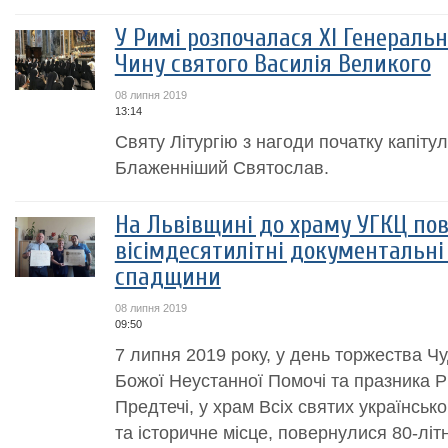
У Римі розпочалася XI Генеральн
Чину cвятого Василія Великого
08 липня 2019
13:14
Святу Літургію з нагоди початку капіт
Блаженніший Святослав.
На Львівщині до храму УГКЦ по
вісімдесятилітні документальні
спадщини
08 липня 2019
09:50
7 липня 2019 року, у день торжества Чу
Божої Неустанної Помочі та празника Р
Предтечі, у храм Всіх святих українськ
та історичне місце, повернулися 80-літ