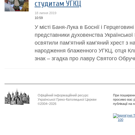
студитам УГКЦ
18 липня 2019
10:59
У місті Баня-Лука в Боснії і Герцегови
представники духовенства Української
освятили пам’ятний кам’яний хрест з на
народження блаженного УГКЦ, отця Кл
знак – згадка про лавру Святого Обручн
Офіційний інформаційний ресурс
При поширенні
Української Греко-Католицької Церкви
просимо вас р
©2004–2026
публікації на 