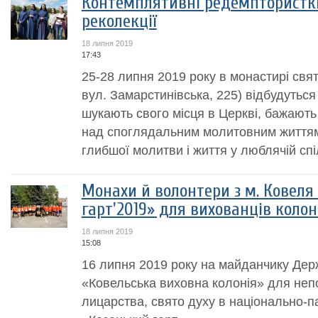
Контемплятивні редемптористк
реколекції
18 липня 2019
17:43
25-28 липня 2019 року в монастирі свя
вул. Замарстинівська, 225) відбудуться 
шукають свого місця в Церкві, бажають
над споглядальним молитовним життям
глибшої молитви і життя у люблячій спіл
Монахи й волонтери з м. Ковеля
гарт'2019» для вихованців колон
18 липня 2019
15:08
16 липня 2019 року на майданчику Дер
«Ковельська виховна колонія» для непо
лицарства, свято духу в національно-п