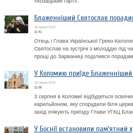
«Козацький гарт».
Блаженніший Святослав порадив
18 липня 2019
11:41
Отець і Глава Української Греко-Катол
Святослав на зустрічі з молоддю під ч
прощі до Зарваниці поділився порадами
У Коломию приїде Блаженніший
18 липня 2019
11:06
3 серпня в Коломиї відбудеться освячен
карильйоном, яку спорудили біля церк
захід очікують приїзду Глави УГКЦ Бл
У Боснії встановили пам’ятний 