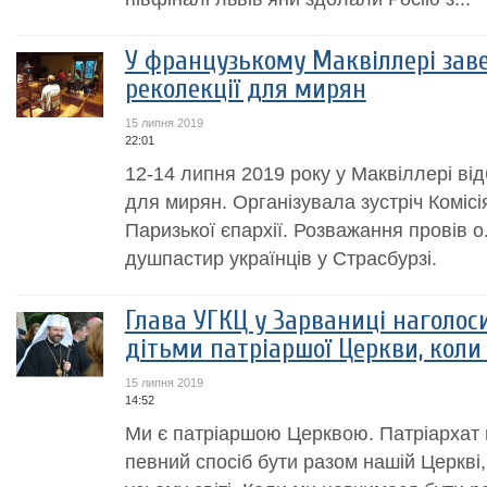
У французькому Маквіллері зав
реколекції для мирян
15 липня 2019
22:01
12-14 липня 2019 року у Маквіллері від
для мирян. Організувала зустріч Комісі
Паризької єпархії. Розважання провів о
душпастир українців у Страсбурзі.
Глава УГКЦ у Зарваниці наголос
дітьми патріаршої Церкви, коли
15 липня 2019
14:52
Ми є патріаршою Церквою. Патріархат н
певний спосіб бути разом нашій Церкві, 