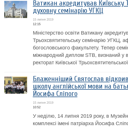
Ватикан акредитував Київську 
духовну семінарію УГКЦ
15 липня 2019
12:15
Міністерство освіти Ватикану акредиту
Трьохсвятительську семінарію УГКЦ, аф
богословського факультету. Тепер сем
міжнародний диплом STB, визнаний у вс
ректорат Київської Трьохсвятительської с
Блаженніший Святослав відкрив
школу англійської мови на бать
Йосифа Сліпого
15 липня 2019
10:52
У неділю, 14 липня 2019 року, в Музе
комплексі імені патріарха Йосифа Сліпо