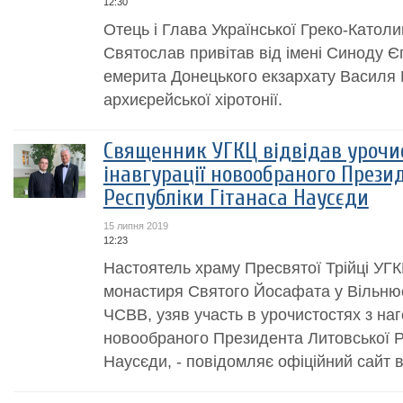
12:30
Отець і Глава Української Греко-Катол
Святослав привітав від імені Синоду Є
емерита Донецького екзархату Василя М
архиєрейської хіротонії.
Священник УГКЦ відвідав урочис
інавгурації новообраного Прези
Республіки Гітанаса Наусєди
15 липня 2019
12:23
Настоятель храму Пресвятої Трійці УГК
монастиря Святого Йосафата у Вільнюсі
ЧСВВ, узяв участь в урочистостях з наг
новообраного Президента Литовської Р
Наусєди, - повідомляє офіційний сайт в