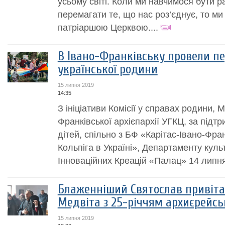
усьому світі. Коли ми навчимося бути 
перемагати те, що нас роз’єднує, то м
патріаршою Церквою....
В Івано-Франківську провели п
української родини
15 липня 2019
14:35
З ініціативи Комісії у справах родини, М
Франківської архієпархії УГКЦ, за підт
дітей, спільно з БФ «Карітас-Івано-Фр
Кольпіга в Україні», Департаменту куль
Інноваційних Креацій «Палац» 14 липня
Блаженніший Святослав привіта
Медвіта з 25-річчям архиєрейськ
15 липня 2019