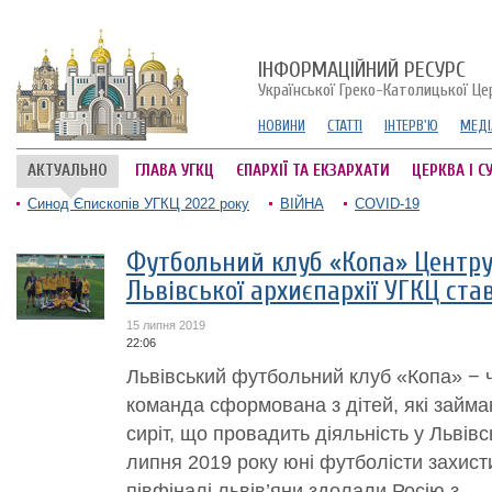
ІНФОРМАЦІЙНИЙ РЕСУРС
Української Греко-Католицької Це
НОВИНИ
СТАТТІ
ІНТЕРВ'Ю
МЕДІ
АКТУАЛЬНО
ГЛАВА УГКЦ
ЄПАРХІЇ ТА ЕКЗАРХАТИ
ЦЕРКВА І С
Синод Єпископів УГКЦ 2022 року
ВІЙНА
COVID-19
Футбольний клуб «Копа» Центру 
Львівської архиєпархії УГКЦ ста
15 липня 2019
22:06
Львівський футбольний клуб «Копа» − ч
команда сформована з дітей, які займа
сиріт, що провадить діяльність у Львівс
липня 2019 року юні футболісти захисти
півфіналі львів’яни здолали Росію з...