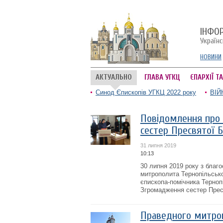
ІНФО
Україн
НОВИНИ
АКТУАЛЬНО
ГЛАВА УГКЦ
ЄПАРХІЇ Т
Синод Єпископів УГКЦ 2022 року
ВІЙ
Повідомлення про 
сестер Пресвятої 
31 липня 2019
10:13
30 липня 2019 року з благ
митрополита Тернопільсько
єпископа-помічника Терноп
Згромадження сестер Пресв
Праведного митро