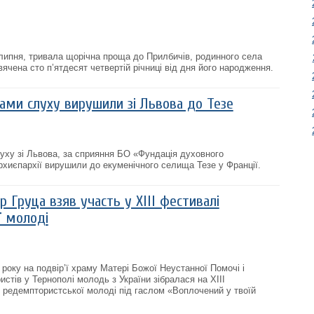
 липня, тривала щорічна проща до Прилбичів, родинного села
чена сто п’ятдесят четвертій річниці від дня його народження.
ами слуху вирушили зі Львова до Тезе
луху зі Львова, за сприяння БО «Фундація духовного
рхиєпархії вирушили до екуменічного селища Тезе у Франції.
Груца взяв участь у ХІІІ фестивалі
ї молоді
року на подвір’ї храму Матері Божої Неустанної Помочі і
стів у Тернополі молодь з України зібралася на ХІІІ
редемптористської молоді під гаслом «Воплочений у твоїй