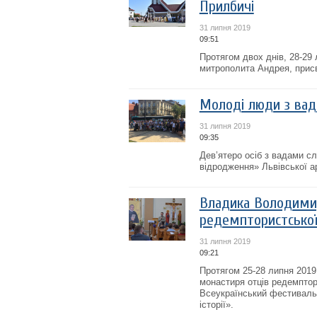
Прилбичі
31 липня 2019
09:51
Протягом двох днів, 28-29
митрополита Андрея, присвя
Молоді люди з вад
31 липня 2019
09:35
Дев’ятеро осіб з вадами с
відродження» Львівської а
Владика Володимир 
редемптористсько
31 липня 2019
09:21
Протягом 25-28 липня 2019 
монастиря отців редемптори
Всеукраїнський фестиваль 
історії».