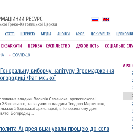
РМАЦІЙНИЙ РЕСУРС
ської Греко-Католицької Церкви
СТАТТІ
ІНТЕРВ'Ю
МЕДІА
АНОНСИ
АРХІВ
ДОКУМЕНТИ
ЦЕРКОВНИ
А ЕКЗАРХАТИ
ЦЕРКВА І СУСПІЛЬСТВО
ДУХОВНІСТЬ
СОЦІАЛЬНЕ СЛ
НА
COVID-19
АРХІ
Генеральну виборчу капітулу Згромадження
Богородиці Фатімської
ословення владики Василія Семенюка, архиєпископа і
-Зборівського, та за участю владики Теодора Мартинюка,
ільсько-Зборівської архиєпархії, в Генеральному домі
ятої Богородиці...
полита Андрея вшанували прощею до села