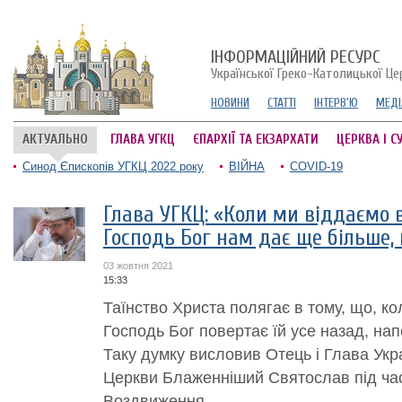
ІНФОРМАЦІЙНИЙ РЕСУРС
Української Греко-Католицької Це
НОВИНИ
СТАТТІ
ІНТЕРВ'Ю
МЕДІ
АКТУАЛЬНО
ГЛАВА УГКЦ
ЄПАРХІЇ ТА ЕКЗАРХАТИ
ЦЕРКВА І С
Синод Єпископів УГКЦ 2022 року
ВІЙНА
COVID-19
Глава УГКЦ: «Коли ми віддаємо в
Господь Бог нам дає ще більше,
03 жовтня 2021
15:33
Таїнство Христа полягає в тому, що, к
Господь Бог повертає їй усе назад, нап
Таку думку висловив Отець і Глава Укр
Церкви Блаженніший Святослав під час
Воздвиження....