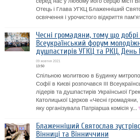
серед нас у любому його серцю місті В
Отець і Глава УГКЦ Блаженніший Свято
освячення і урочистого відкриття пам’ят
Чесні громадяни, тому що добрі х
Всеукраїнський форум молодіжн
душпастирів УГКЦ та РКЦ. День 
09 жовтня 2021
13:50
Спільною молитвою в Будинку митропол
Софії в Києві розпочався IIІ Всеукраї
лідерів та душпастирів Української Гре
Католицької Церков «Чесні громадяни, 
яку організувала Патріарша комісія у...
Блаженніший Святослав зустрівс
Вінниці та Вінниччини