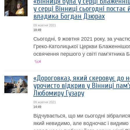
«Вінниця була у серці Блаженні
у серці Вінниці сьогодні постає 
владика Богдан Дзюрах
09 жовтня 2021
18:49
Сьогодні, 9 жовтня 2021 року, за участю
Греко-Католицької Церкви Блаженнішо
освячення першого у світі пам’ятника
«Дороговказ, який скеровує до н
урочисто відкрив у Вінниці па
Любомиру Гузару
09 жовтня 2021
14:49
Відчувається, що ми сьогодні зібралис
який невидимо, але водночас і видимо 