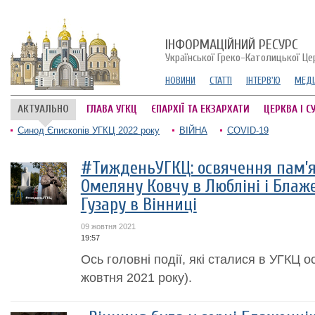
ІНФОРМАЦІЙНИЙ РЕСУРС
Української Греко-Католицької Це
НОВИНИ
СТАТТІ
ІНТЕРВ'Ю
МЕДІ
АКТУАЛЬНО
ГЛАВА УГКЦ
ЄПАРХІЇ ТА ЕКЗАРХАТИ
ЦЕРКВА І С
Синод Єпископів УГКЦ 2022 року
ВІЙНА
COVID-19
#ТижденьУГКЦ: освячення пам’
Омеляну Ковчу в Любліні і Бла
Гузару в Вінниці
09 жовтня 2021
19:57
Ось головні події, які сталися в УГКЦ о
жовтня 2021 року).