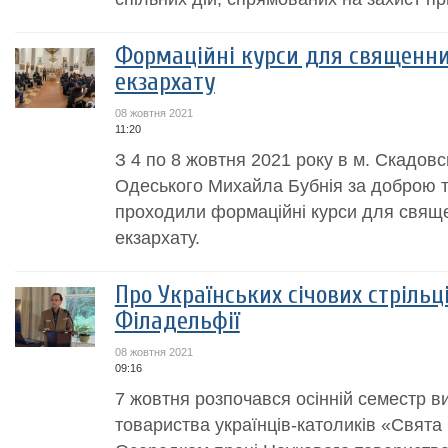
Формаційні курси для священни
екзархату
08 жовтня 2021
11:20
З 4 по 8 жовтня 2021 року в м. Скадов
Одеського Михайла Бубнія за доброю т
проходили формаційні курси для свящ
екзархату.
Про Українських cічових cтрільц
Філадельфії
08 жовтня 2021
09:16
7 жовтня розпочався осінній семестр ви
товариства українців-католиків «Свята