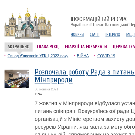
ІНФОРМАЦІЙНИЙ РЕСУРС
Української Греко-Католицької Це
НОВИНИ
СТАТТІ
ІНТЕРВ'Ю
МЕДІ
АКТУАЛЬНО
ГЛАВА УГКЦ
ЄПАРХІЇ ТА ЕКЗАРХАТИ
ЦЕРКВА І С
Синод Єпископів УГКЦ 2022 року
ВІЙНА
COVID-19
Розпочала роботу Рада з питань 
Мінприроди
08 жовтня 2021
11:47
7 жовтня у Мінприроди відбулася устано
питань співпраці Всеукраїнської ради Це
організацій з Міністерством захисту до
ресурсів України, яка мала за мету об
спільних дій, спрямованих на захист при