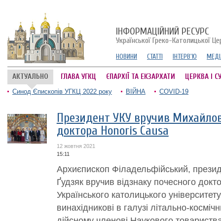
ІНФОРМАЦІЙНИЙ РЕСУРС
Української Греко-Католицької Це
НОВИНИ
СТАТТІ
ІНТЕРВ'Ю
МЕДІ
АКТУАЛЬНО
ГЛАВА УГКЦ
ЄПАРХІЇ ТА ЕКЗАРХАТИ
ЦЕРКВА І С
Синод Єпископів УГКЦ 2022 року
ВІЙНА
COVID-19
Президент УКУ вручив Михайлов
доктора Honoris Causa
12 жовтня 2021
15:11
Архиєпископ Філадельфійський, прези
Ґудзяк вручив відзнаку почесного докт
Українського католицького університет
винахідникові в галузі літально-косміч
дійсному членові Наукового товариства 