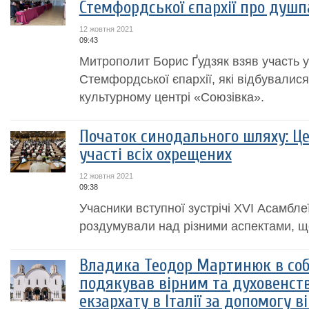
Стемфордської єпархії про душ
12 жовтня 2021
09:43
Митрополит Борис Ґудзяк взяв участь 
Стемфордської єпархії, які відбувалис
культурному центрі «Союзівка».
Початок синодального шляху: Ц
участі всіх охрещених
12 жовтня 2021
09:38
Учасники вступної зустрічі XVI Асамбл
роздумували над різними аспектами, що
Владика Теодор Мартинюк в собо
подякував вірним та духовенст
екзархату в Італії за допомогу 