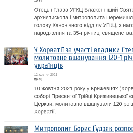
10:54
Отець і Глава УГКЦ Блаженніший Свят
архиєпископа і митрополита Перемишл
голову Канонічного відділу УГКЦ, з наг
народження та 35-ї річниці священства
У Хорватії за участі владики Ст
молитовне вшанування 120-ї рі
українців
12 жовтня 2021
09:48
10 жовтня 2021 року у Крижевцях (Хорв
соборі Пресвятої Трійці Криживецької є
Церкви, молитовно вшанували 120 рокі
Хорватії.
Митрополит Борис Ґудзяк розпо