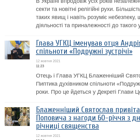
В Україні впродовж усіх років незалежн
секти та новітні релігійні рухи. Більші
таких явищ і навіть розуміє небезпеку, 
діяльності та приналежності до такого 
Глава УГКЦ іменував отця Андр
спільноти «Подружні зустрічі»
12 жовтня 2021
11:23
Отець і Глава УГКЦ Блаженніший Свято
Пиптика духівником спільноти «Подружн
роки. Про це йдеться у Декреті Глави Ц
Блаженніший Святослав привіта
Поповича з нагоди 60-річчя з д
річниці священства
12 жовтня 2021