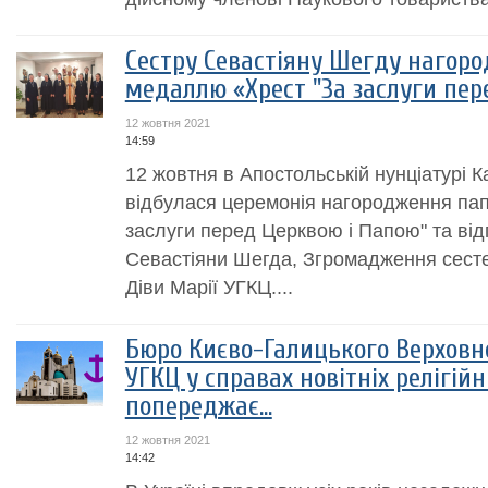
Сестру Севастіяну Шегду нагор
медаллю «Хрест "За заслуги пер
12 жовтня 2021
14:59
12 жовтня в Апостольській нунціатурі 
відбулася церемонія нагородження па
заслуги перед Церквою і Папою" та ві
Севастіяни Шегда, Згромадження сест
Діви Марії УГКЦ....
Бюро Києво-Галицького Верховн
УГКЦ у справах новітніх релігійни
попереджає…
12 жовтня 2021
14:42