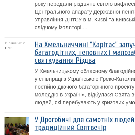
року передали різдвяне світло вифлеє
Центрального апарату Державної пеніте
Управління ДПтСУ в м. Києві та Київські
слідчому ізоляторі....
На Хмельниччині "Карітас" залу
11 січня 2012
11:15
багатодітних, неповних і малоз
святкування Різдва
У Хмельницькому обласному благодійном
у співпраці з Українською Греко-Катол
постійно діючого багаторічного проект
молоддю в Україні», відбулася Свята в
людей, які перебувають у кризових умов
У Дрогобичі для самотніх людей
традиційний Святвечір