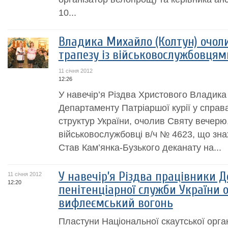
10...
Владика Михайло (Колтун) очол
трапезу із військовослужбовцям
11 січня 2012
12:26
У навечір’я Різдва Христового Владика
Департаменту Патріаршої курії у спра
структур України, очолив Святу вечерю
військовослужбовці в/ч № 4623, що зна
Став Кам’янка-Бузького деканату на...
У навечір’я Різдва працівники 
11 січня 2012
12:20
пенітенціарної служби України
вифлеємський вогонь
Пластуни Національної скаутської органі