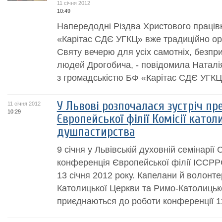
11 січня 2012
10:49
Напередодні Різдва Христового праців
«Карітас СДЄ УГКЦ» вже традиційно ор
Святу вечерю для усіх самотніх, безпр
людей Дрогобича, - повідомила Наталія
з громадськістю БФ «Карітас СДЄ УГКЦ»
У Львові розпочалася зустріч пр
11 січня 2012
10:29
Європейської філії Комісії катол
душпастирства
9 січня у Львівській духовній семінарі
конференція Європейської філії ICCPP
13 січня 2012 року. Капелани й волонте
Католицької Церкви та Римо-Католицько
приєднаються до роботи конференції 11 