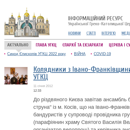
ІНФОРМАЦІЙНИЙ РЕСУРС
Української Греко-Католицької Це
НОВИНИ
СТАТТІ
ІНТЕРВ'Ю
МЕДІ
АКТУАЛЬНО
ГЛАВА УГКЦ
ЄПАРХІЇ ТА ЕКЗАРХАТИ
ЦЕРКВА І С
Синод Єпископів УГКЦ 2022 року
ВІЙНА
COVID-19
Колядники з Івано-Франківщини
УГКЦ
11 січня 2012
12:33
До різдвяного Києва завітав ансамбль 
струна" із м. Косів, що на Івано-Франк
бандуристів у супроводі провідника гр
(парафіянин храму Святого Василія Вел
організатор велопрощ) та керівника а