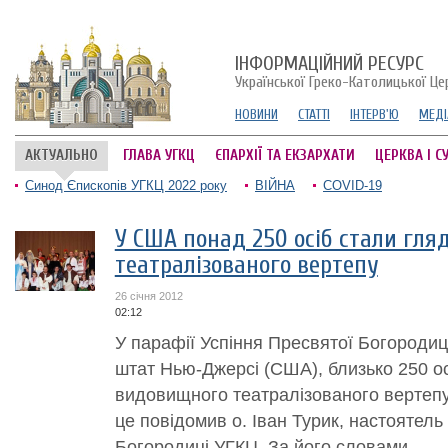
ІНФОРМАЦІЙНИЙ РЕСУРС
Української Греко-Католицької Це
НОВИНИ
СТАТТІ
ІНТЕРВ'Ю
МЕДІ
АКТУАЛЬНО
ГЛАВА УГКЦ
ЄПАРХІЇ ТА ЕКЗАРХАТИ
ЦЕРКВА І С
Синод Єпископів УГКЦ 2022 року
ВІЙНА
COVID-19
У США понад 250 осіб стали гл
театралізованого вертепу
26 січня 2012
02:12
У парафії Успіння Пресвятої Богородиц
штат Нью-Джерсі (США), близько 250 о
видовищного театралізованого вертепу
це повідомив о. Іван Турик, настоятель
Богородиці УГКЦ. За його словами,...