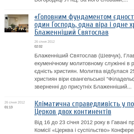
«Головним фундаментом єдності
один Господь, одна віра і одне 
Блаженніший Святослав
26 січня 2012
02:02
Блаженніший Святослав (Шевчук), Глав
екуменічному молитовному служінні в 
єдність християн. Молитва відбулася 25
християн віри євангельської "Філадельф
зверненні до присутніх Блаженніший...
Кліматична справедливість у п
26 січня 2012
01:13
Церков двох континентів
Від 16 до 23 січня 2012 року в Гавані п
Комісії «Церква і суспільство» Конфер