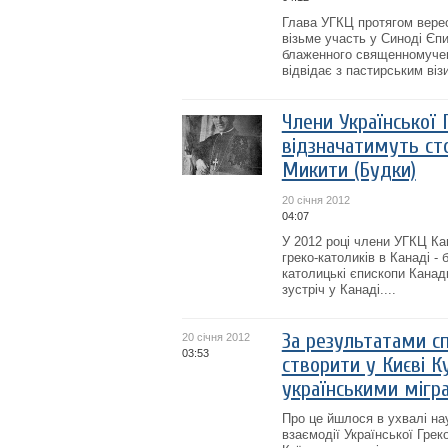
Глава УГКЦ протягом вере
візьме участь у Синоді Єпи
блаженного священномучен
відвідає з пастирським візи
Члени Української 
відзначатимуть ст
Микити (Будки)
20 січня 2012
04:07
У 2012 році члени УГКЦ Ка
греко-католиків в Канаді - 
католицькі єпископи Кана
зустріч у Канаді....
За результатами с
20 січня 2012
03:53
створити у Києві 
українськими мігр
Про це йшлося в ухвалі нау
взаємодії Української Грек