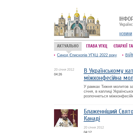
ІНФО
Україн
НОВИНИ
АКТУАЛЬНО
ГЛАВА УГКЦ
ЄПАРХІЇ Т
Синод Єпископів УГКЦ 2022 року
ВІЙ
В Українському ка
20 січня 2012
04:26
міжконфесійна мол
У рамках Тижня молитов за
січня, в каплиці Українсько
розпочнеться міжконфесійн
Блаженніший Святос
Канаді
20 січня 2012
04:12