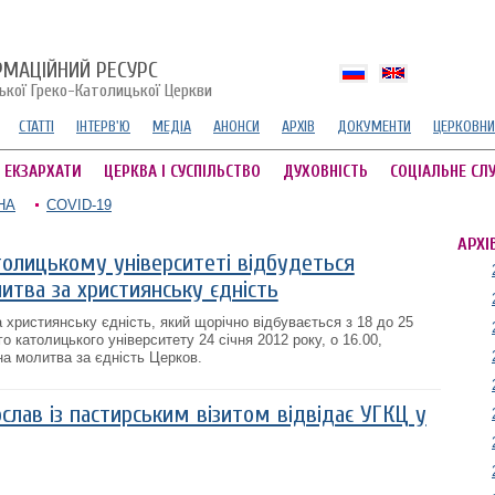
РМАЦІЙНИЙ РЕСУРС
ської Греко-Католицької Церкви
СТАТТІ
ІНТЕРВ'Ю
МЕДІА
АНОНСИ
АРХІВ
ДОКУМЕНТИ
ЦЕРКОВНИ
А ЕКЗАРХАТИ
ЦЕРКВА І СУСПІЛЬСТВО
ДУХОВНІСТЬ
СОЦІАЛЬНЕ СЛ
НА
COVID-19
АРХІ
толицькому університеті відбудеться
итва за християнську єдність
 християнську єдність, який щорічно відбувається з 18 до 25
го католицького університету 24 січня 2012 року, о 16.00,
а молитва за єдність Церков.
лав із пастирським візитом відвідає УГКЦ у