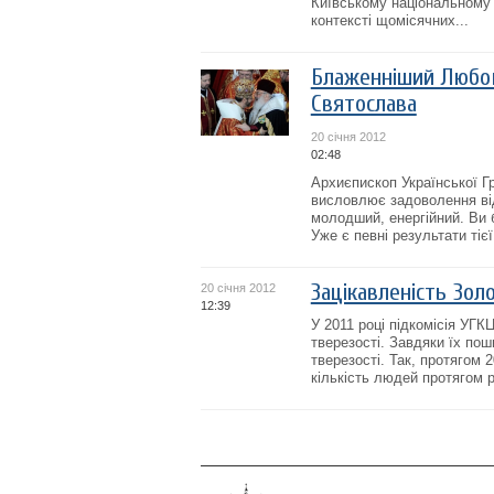
Київському національному 
контексті щомісячних...
Блаженніший Любо
Святослава
20 січня 2012
02:48
Архиєпископ Української Г
висловлює задоволення ві
молодший, енергійний. Ви б
Уже є певні результати тієї 
Зацікавленість Зол
20 січня 2012
12:39
У 2011 році підкомісія УГК
тверезості. Завдяки їх по
тверезості. Так, протягом 
кількість людей протягом р