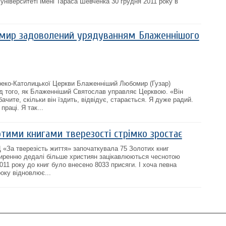
університеті імені Тараса Шевченка 30 грудня 2011 року в
мир задоволений урядуванням Блаженнішого
реко-Католицької Церкви Блаженніший Любомир (Гузар)
д того, як Блаженніший Святослав управляє Церквою. «Він
ачите, скільки він їздить, відвідує, старається. Я дуже радий.
праці. Я так...
отими книгами тверезості стрімко зростає
Ц «За тверезість життя» започаткувала 75 Золотих книг
ширенню дедалі більше християн зацікавлюються чеснотою
2011 року до книг було внесено 8033 присяги. І хоча певна
оку відновлює...