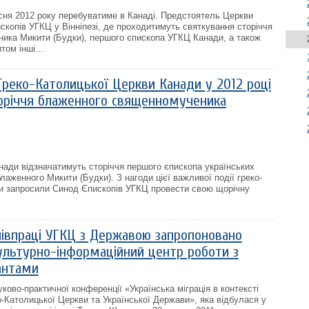
сня 2012 року перебуватиме в Канаді. Предстоятель Церкви
скопів УГКЦ у Вінніпезі, де проходитимуть святкування сторіччя
ика Микити (Будки), першого єпископа УГКЦ Канади, а також
том інші...
Греко-Католицької Церкви Канади у 2012 році
оріччя блаженного священномученика
нади відзначатимуть сторіччя першого єпископа українських
блаженного Микити (Будки). З нагоди цієї важливої події греко-
ди запросили Синод Єпископів УГКЦ провести свою щорічну
півпраці УГКЦ з Державою запропоновано
Культурно-інформаційний центр роботи з
антами
ково-практичної конференції «Українська міграція в контексті
о-Католицької Церкви та Української Держави», яка відбулася у