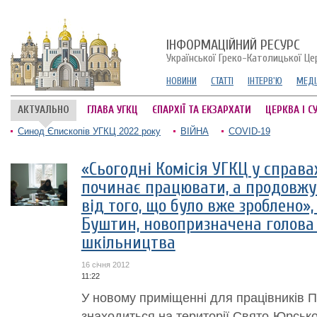
ІНФОРМАЦІЙНИЙ РЕСУРС
Української Греко-Католицької Це
НОВИНИ
СТАТТІ
ІНТЕРВ'Ю
МЕДІ
АКТУАЛЬНО
ГЛАВА УГКЦ
ЄПАРХІЇ ТА ЕКЗАРХАТИ
ЦЕРКВА І С
Синод Єпископів УГКЦ 2022 року
ВІЙНА
COVID-19
«Сьогодні Комісія УГКЦ у справ
починає працювати, а продовжу
від того, що було вже зроблено»,
Буштин, новопризначена голова 
шкільництва
16 січня 2012
11:22
У новому приміщенні для працівників Па
знаходиться на території Свято-Юрсько