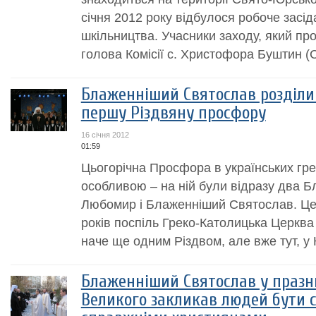
січня 2012 року відбулося робоче засід
шкільництва. Учасники заходу, який п
голова Комісії с. Христофора Буштин (С
Блаженніший Святослав розділив
першу Різдвяну просфору
16 січня 2012
01:59
Цьогорічна Просфора в українських гре
особливою – на ній були відразу два 
Любомир і Блаженніший Святослав. Цей 
років поспіль Греко-Католицька Церква 
наче ще одним Різдвом, але вже тут, у К
Блаженніший Святослав у празн
Великого закликав людей бути с