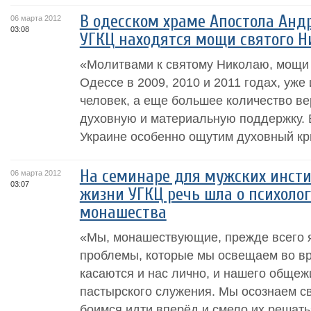
В одесском храме Апостола Анд
06 марта 2012
03:08
УГКЦ находятся мощи святого Н
«Молитвами к святому Николаю, мощи 
Одессе в 2009, 2010 и 2011 годах, уже
человек, а еще большее количество в
духовную и материальную поддержку. В
Украине особенно ощутим духовный криз
На семинаре для мужских инст
06 марта 2012
03:07
жизни УГКЦ речь шла о психоло
монашества
«Мы, монашествующие, прежде всего 
проблемы, которые мы освещаем во вр
касаются и нас лично, и нашего общеж
пастырского служения. Мы осознаем с
боимся идти вперёд и смело их решать»