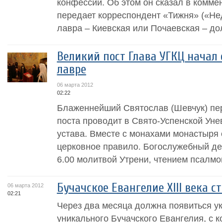
конфессий. Об этом он сказал в комме
передает корреспондент «Тижня» («Нед
лавра – Киевская или Почаевская – до
Великий пост Глава УГКЦ начал
лавре
06 марта 2012
02:22
Блаженнейший Святослав (Шевчук) пе
поста проводит в Свято-Успенской Уне
устава. Вместе с монахами монастыря
церковное правило. Богослужебный де
6.00 молитвой Утрени, чтением псалмов
Бучачское Евангелие XIII века 
06 марта 2012
02:21
Через два месяца должна появиться у
уникального Бучачского Евангелия, с к