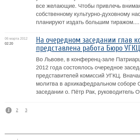
все желающие. Чтобы привлечь внима
собственному культурно-духовному на
планируют издать большим тиражом....
На очередном заседании глав к
06 марта 2012
02:20
представлена работа Бюро УГКЦ
Во Львове, в конференц-зале Патриар
2012 года состоялось очередное засед
представителей комиссий УГКЦ. Внача
молитва в архикафедральном соборе 
заседании о. Пётр Рак, руководитель О
1
2
3