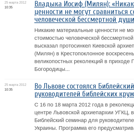
Владыка Иосиф (Милян): «Ника
25 марта 2012
10:35
ценности не могут сравниться 
человеческой бессмертной душ
Никакие материальные ценности не мог
стоимостью человеческой бессмертной
высказал протосинкел Киевской архи
(Милян) в Крестопоклонное воскресен
великопостных реколекций в приходе 
Богородицы...
Во Львове состоялся Библейски
25 марта 2012
10:35
руководителей библейских кру
С 16 по 18 марта 2012 года в реколек
центре Львовской архиепархии УГКЦ, 
Библейский семинар для руководителе
Украины. Программа его предусматрив