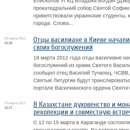
Епископов УГКЦ Владыка Богдан (Дзюр
прокатедральний собор Святой Софии 
приветствовали украинские студенты, 
городе. Слова...
Отцы василиане в Киеве начал
25 марта 2012
10:29
своих богослужений
18 марта 2012 года отцы василиане н
богослужений из храма Святого Василия
сообщил отец Василий Тучапец, ЧСВВ,
Святые Литургии будут транслировать
портале Василианского ордена Святого
В Казахстане духовенство и мо
25 марта 2012
10:27
реколекции и совместную встре
С 12 по 15 марта в Караганде состояли
священников и сестёр. Во встрече при