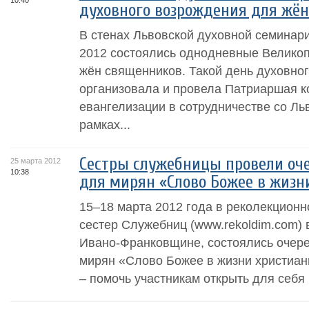
10:40
духовного возрождения для жё
В стенах Львовской духовной семинари
2012 состоялись однодневные Велико
жён священников. Такой день духовно
организовала и провела Патриаршая к
евангелизации в сотрудничестве со Ль
рамках...
Сестры служебницы провели оч
25 марта 2012
10:38
для мирян «Слово Божее в жизн
15–18 марта 2012 года в реколекционн
сестер Служебниц (www.rekoldim.com) в
Ивано-Франковщине, состоялись очер
мирян «Слово Божее в жизни христиани
– помочь участникам открыть для себя 