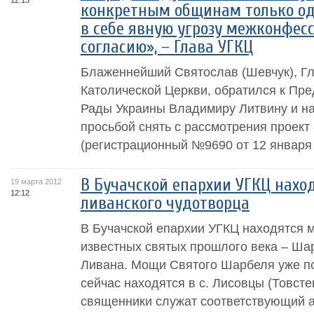
12:13
конкретным общинам только од
в себе явную угрозу межконфес
согласию», – Глава УГКЦ
Блаженнейший Святослав (Шевчук), Гл
Католической Церкви, обратился к Пр
Рады Украины Владимиру Литвину и н
просьбой снять с рассмотрения проект
(регистрационный №9690 от 12 января 
В Бучачской епархии УГКЦ нахо
19 марта 2012
12:12
ливанского чудотворца
В Бучачской епархии УГКЦ находятся 
известных святых прошлого века – Шар
Ливана. Мощи Святого Шарбеля уже п
сейчас находятся в с. Лисовцы (Товсте
священники служат соответствующий 