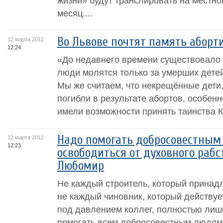
жизни» будут транслировать на местно
месяц....
Во Львове почтят память аборт
12 марта 2012
12:24
«До недавнего времени существовало 
люди молятся только за умерших дете
Мы же считаем, что некрещённые дети,
погибли в результате абортов, особенн
имели возможности принять таинства К
Надо помогать добросовестным
12 марта 2012
12:23
освободиться от духовного раб
Любомир
Не каждый строитель, который принадле
не каждый чиновник, который действуе
под давлением коллег, полностью лиш
помогать всем добросовестным людям 