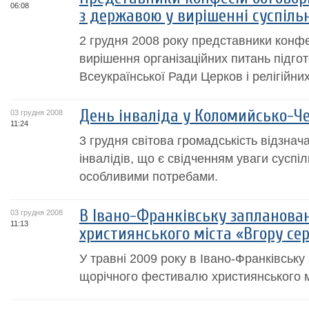
06:08
з державою у вирішенні суспіль
2 грудня 2008 року представники конфе
вирішення організаційних питань підго
Всеукраїнської Ради Церков і релігійних
День інваліда у Коломийсько-Че
03 грудня 2008
11:24
3 грудня світова громадськість відзна
інвалідів, що є свідченням уваги суспі
особливими потребами.
В Івано-Франківську запланова
03 грудня 2008
11:13
християнського міста «Вгору се
У травні 2009 року в Івано-Франківськ
щорічного фестивалю християнського м