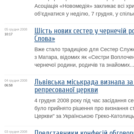
Асоціація «Новомедія» закликає всі хр
об’єднатися у неділю, 7 грудня, у спільн
Шість нових сестер у чернечій 
05 грудня 2008
10:17
Слова»
Вже стало традицією для Сестер Служе
з Матара, відомих як «Сестри Воплоче
чернечої родини, родичів та знайомих..
Львівська міськрада визнала за
04 грудня 2008
06:58
репресованої церкви
4 грудня 2008 року під час засідання сес
було прийнято рішення про визнання с
Церкви" за Українською Греко-Католиц
Представники конфесій обговор
03 грудня 2008