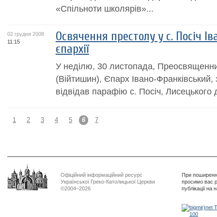
«Спільноти школярів»...
Освячення престолу у с. Посіч І
02 грудня 2008
11:15
єпархії
У неділю, 30 листопада, Преосвящен
(Війтишин), Єпарх Івано-Франківський, 
відвідав парафію с. Посіч, Лисецького 
1
2
3
4
5
6
7
Офіційний інформаційний ресурс
При поширенні
Української Греко-Католицької Церкви
просимо вас р
©2004–2026
публікації на 