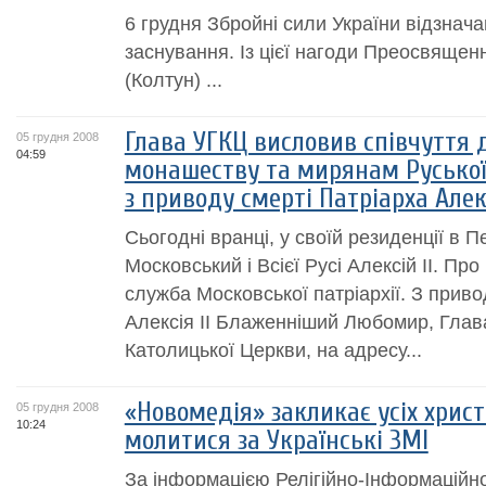
6 грудня Збройні сили України відзнача
заснування. Із цієї нагоди Преосвяще
(Колтун) ...
Глава УГКЦ висловив співчуття 
05 грудня 2008
04:59
монашеству та мирянам Руської
з приводу смерті Патріарха Алекс
Сьогодні вранці, у своїй резиденції в 
Московський і Всієї Русі Алексій II. Пр
служба Московської патріархії. З приво
Алексія ІІ Блаженніший Любомир, Глава
Католицької Церкви, на адресу...
«Новомедія» закликає усіх христ
05 грудня 2008
10:24
молитися за Українські ЗМІ
За інформацією Релігійно-Інформаційно