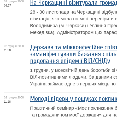
На Черкащині візитували грома
02 грудня 2008
08:27
28 - 30 листопада на Черкащині відбул
візитація, яка мала на меті перевірити
Володимира (м. Черкаси) і Успіння Прес
Мехедівка). Адміністратором цих парафі
Держава та міжконфесійне спів
02 грудня 2008
11:38
заманіфестували бажання спіл
подолання епідемії ВІЛ/СНІДу
1 грудня, у Всесвітній день боротьби зі
ВІЛ-позитивними людьми. За даними со
Україна займає одне з перших місць по 
Молоді лідери у пошуках покли
02 грудня 2008
11:28
Практичний семінар «Моє покликання 
та громадянином моєї держави» для на