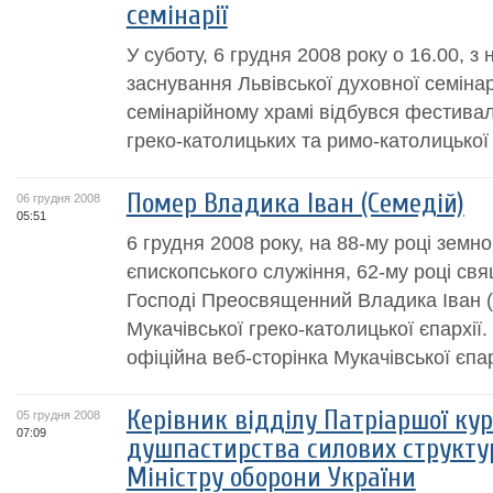
семінарії
У суботу, 6 грудня 2008 року о 16.00, з 
заснування Львівської духовної семінар
семінарійному храмі відбувся фестивал
греко-католицьких та римо-католицької
Помер Владика Іван (Семедій)
06 грудня 2008
05:51
6 грудня 2008 року, на 88-му році земно
єпископського служіння, 62-му році свя
Господі Преосвященний Владика Іван (
Мукачівської греко-католицької єпархії
офіційна веб-сторінка Мукачівської єпарх
Керівник відділу Патріаршої кур
05 грудня 2008
07:09
душпастирства силових структу
Міністру оборони України