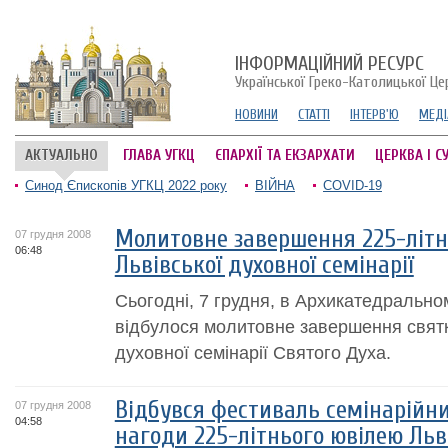
ІНФОРМАЦІЙНИЙ РЕСУРС
Української Греко-Католицької Це
НОВИНИ
СТАТТІ
ІНТЕРВ'Ю
МЕДІ
АКТУАЛЬНО
ГЛАВА УГКЦ
ЄПАРХІЇ ТА ЕКЗАРХАТИ
ЦЕРКВА І С
Синод Єпископів УГКЦ 2022 року
ВІЙНА
COVID-19
Молитовне завершення 225-літн
07 грудня 2008
06:48
Львівської духовної семінарії
Сьогодні, 7 грудня, в Архикатедральн
відбулося молитовне завершення святк
духовної семінарії Святого Духа.
Відбувся фестиваль семінарійни
07 грудня 2008
04:58
нагоди 225-літнього ювілею Льв