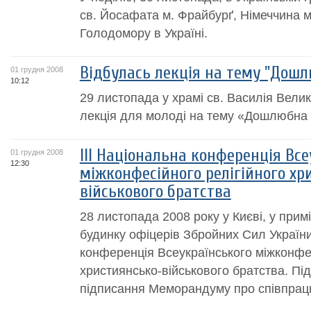
св. Йосафата м. Фрайбурґ, Нiмеччина 
Голодомору в Українi.
Відбулась лекція на тему "Дошл
01 грудня 2008
10:12
29 листопада у храмі св. Василія Велик
лекція для молоді на тему «Дошлюбна 
ІІІ Національна конференція Все
01 грудня 2008
12:30
міжконфесійного релігійного хр
військового братства
28 листопада 2008 року у Києві, у при
будинку офіцерів Збройних Сил України
конференція Всеукраїнського міжконфес
християнсько-військового братства. Пі
підписання Меморандуму про співпрацю