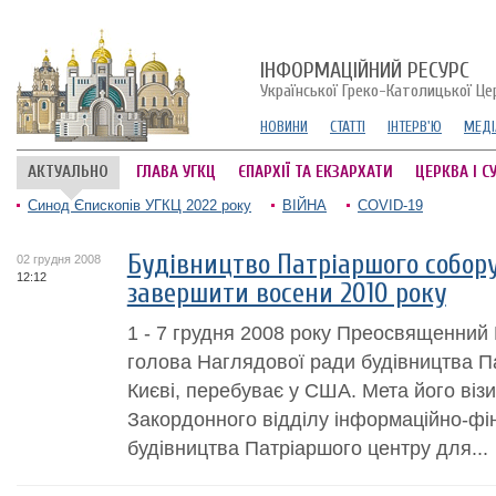
ІНФОРМАЦІЙНИЙ РЕСУРС
Української Греко-Католицької Це
НОВИНИ
СТАТТІ
ІНТЕРВ'Ю
МЕДІ
АКТУАЛЬНО
ГЛАВА УГКЦ
ЄПАРХІЇ ТА ЕКЗАРХАТИ
ЦЕРКВА І С
Синод Єпископів УГКЦ 2022 року
ВІЙНА
COVID-19
Будівництво Патріаршого собор
02 грудня 2008
12:12
завершити восени 2010 року
1 - 7 грудня 2008 року Преосвященний
голова Наглядової ради будівництва П
Києві, перебуває у США. Мета його візит
Закордонного відділу інформаційно-фі
будівництва Патріаршого центру для...