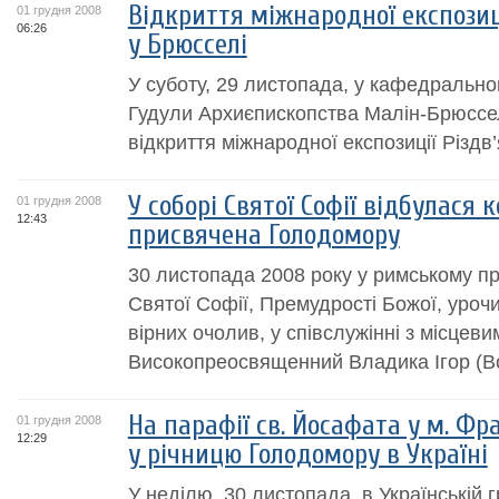
Відкриття міжнародної експозиці
01 грудня 2008
06:26
у Брюсселі
У суботу, 29 листопада, у кафедрально
Гудули Архиєпископства Малін-Брюссе
відкриття міжнародної експозиції Різдв’
У соборі Святої Софії відбулася
01 грудня 2008
12:43
присвячена Голодомору
30 листопада 2008 року у римському п
Святої Софії, Премудрості Божої, урочи
вірних очолив, у співслужінні з місцеви
Високопреосвященний Владика Ігор (Во
На парафiї св. Йосафата у м. Фр
01 грудня 2008
12:29
у рiчницю Голодомору в Українi
У недiлю, 30 листопада, в Українськiй 