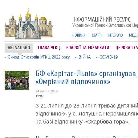
ІНФОРМАЦІЙНИЙ РЕСУРС
Української Греко-Католицької Це
НОВИНИ
СТАТТІ
ІНТЕРВ'Ю
МЕДІ
АКТУАЛЬНО
ГЛАВА УГКЦ
ЄПАРХІЇ ТА ЕКЗАРХАТИ
ЦЕРКВА І С
Синод Єпископів УГКЦ 2022 року
ВІЙНА
COVID-19
БФ «Карітас-Львів» організував
«Омріяний відпочинок»
24 липня 2019
13:07
З 21 липня до 28 липня триває дитячий
відпочинок» у с. Лопушна Перемишлян
на базі відпочинку «Скарбова гора».