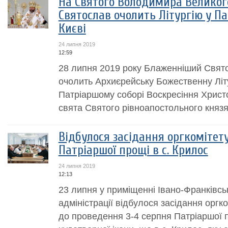
На Святого Володимира Велико
Святослав очолить Літургію у Па
Києві
24 липня 2019
12:59
28 липня 2019 року Блаженніший Свято
очолить Архиєрейську Божественну Літу
Патріаршому соборі Воскресіння Христо
свята Святого рівноапостольного княз
Відбулося засідання оргкомітет
Патріаршої прощі в с. Крилос
24 липня 2019
12:13
23 липня у приміщенні Івано-Франківсь
адміністрації відбулося засідання оргко
до проведення 3-4 серпня Патріаршої 