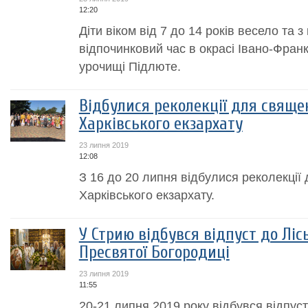
12:20
Діти віком від 7 до 14 років весело та 
відпочинковий час в окрасі Івано-Франк
урочищі Підлюте.
Відбулися реколекції для свящ
Харківського екзархату
23 липня 2019
12:08
З 16 до 20 липня відбулися реколекці
Харківського екзархату.
У Стрию відбувся відпуст до Ліс
Пресвятої Богородиці
23 липня 2019
11:55
20-21 липня 2019 року відбувся відпуст