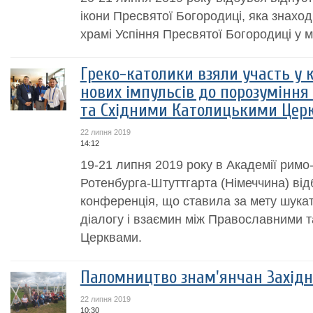
ікони Пресвятої Богородиці, яка знахо
храмі Успіння Пресвятої Богородиці у м
Греко-католики взяли участь у 
нових імпульсів до порозумінн
та Східними Католицькими Цер
22 липня 2019
14:12
19-21 липня 2019 року в Академії римо-
Ротенбурга-Штуттгарта (Німеччина) ві
конференція, що ставила за мету шукат
діалогу і взаємин між Православними 
Церквами.
Паломництво знам'янчан Захід
22 липня 2019
10:30