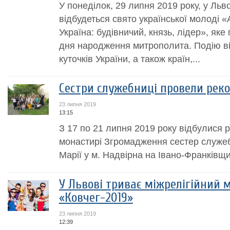
У понеділок, 29 липня 2019 року, у Льв
відбудеться свято української молоді 
Україна: будівничий, князь, лідер», яке
дня народження митрополита. Подію ві
куточків України, а також країн,...
Сестри cлужебниці провели реко
23 липня 2019
13:15
З 17 по 21 липня 2019 року відбулися р
монастирі Згромадження cестер служе
Марії у м. Надвірна на Івано-Франківщи
У Львові триває міжрелігійний 
«Ковчег-2019»
23 липня 2019
12:39