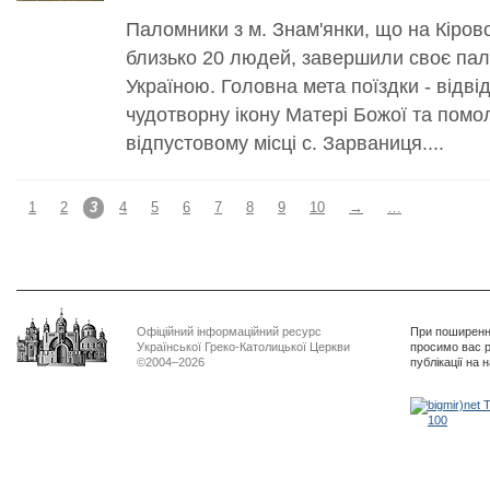
Паломники з м. Знам'янки, що на Кірово
близько 20 людей, завершили своє па
Україною. Головна мета поїздки - відв
чудотворну ікону Матері Божої та помол
відпустовому місці с. Зарваниця....
1
2
3
4
5
6
7
8
9
10
→
…
Офіційний інформаційний ресурс
При поширенні
Української Греко-Католицької Церкви
просимо вас р
©2004–2026
публікації на 