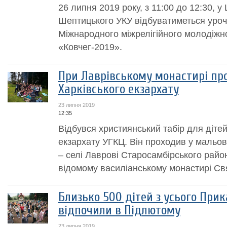
26 липня 2019 року, з 11:00 до 12:30, 
Шептицького УКУ відбуватиметься уроч
Міжнародного міжрелігійного молодіжн
«Ковчег-2019».
При Лаврівському монастирі про
Харківського екзархату
23 липня 2019
12:35
Відбувся християнський табір для дітей 
екзархату УГКЦ. Він проходив у мальов
– селі Лаврові Старосамбірського район
відомому василіанському монастирі Св
Близько 500 дітей з усього При
відпочили в Підлютому
23 липня 2019