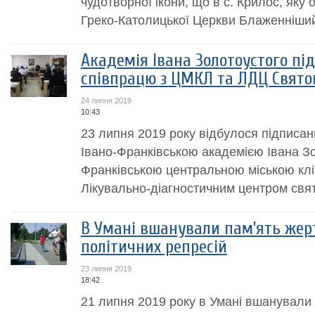
чудотворної ікони, що в с. Крилос, яку 
Греко-Католицької Церкви Блаженніший
Академія Івана Золотоустого пі
співпрацю з ЦМКЛ та ЛДЦ Свято
24 липня 2019
10:43
23 липня 2019 року відбулося підписан
Івано-Франківською академією Івана Зо
Франківською центральною міською клі
Лікувально-діагностичним центром свят
В Умані вшанували пам’ять жер
політичних репресій
23 липня 2019
18:42
21 липня 2019 року в Умані вшанували 