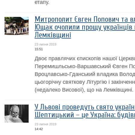
етапу.
Митрополит Євген Попович та 
Ющак очолили прощу українців н
Лемківщині
23 липня 2019
15:51
Двоє правлячих єпископів нашої Церк
Перемишльсько-Варшавський Євген По
Вроцлавсько-Гданський владика Воло
цьогорічну святкову Літургію і закінчен
(недалеко Висової), що на Лемківщині. 
У Львові проведуть свято украї
Шептицький – це Україна: будівн
23 липня 2019
14:42