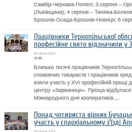
Самбір-Черхава-Попелі; 3 серпня – Ор
(Львівщина); 4 серпня – Тинява-Болехі
Брошнів-Осада-Брошнів-Новиця; 6 серп
Працівники Тернопільської облс
професійне свято відзначили у 
08 липня 2019
13:49
Близько тисячі працівників Тернопільсь
споживчих товариств і працівників кред
взяли участь у ХVI професійній прощі 
центру «Зарваниця». Проща відбулася 
Міжнародного дня кооперативів....
Понад чотириста вірних Бучацько
участь у єпархіальному з’їзді А
08 липня 2019