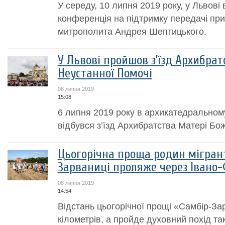
У середу, 10 липня 2019 року, у Львові 
конференція на підтримку передачі п
митрополита Андрея Шептицького.
У Львові пройшов з’їзд Архибрат
Неустанної Помочі
08 липня 2019
15:08
6 липня 2019 року в архикатедральном
відбувся з’їзд Архибратства Матері Бо
Цьогорічна проща родин мігрант
Зарваниці проляже через Івано
08 липня 2019
14:54
Відстань цьогорічної прощі «Самбір-За
кілометрів, а пройде духовний похід т