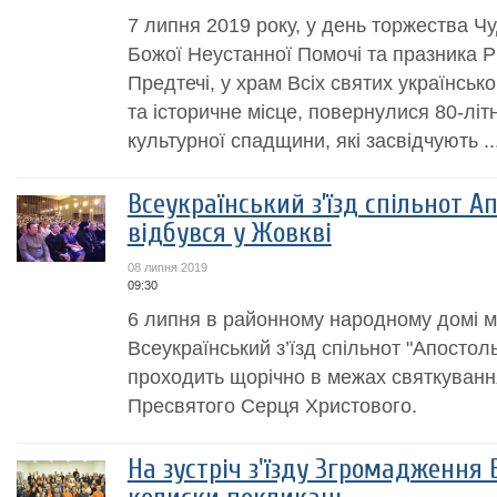
7 липня 2019 року, у день торжества Чу
Божої Неустанної Помочі та празника Р
Предтечі, у храм Всіх святих українськ
та історичне місце, повернулися 80-літ
культурної спадщини, які засвідчують ..
Всеукраїнський з’їзд спільнот 
відбувся у Жовкві
08 липня 2019
09:30
6 липня в районному народному домі м
Всеукраїнський з’їзд спільнот "Апостол
проходить щорічно в межах святкуванн
Пресвятого Серця Христового.
На зустріч з'їзду Згромадження 