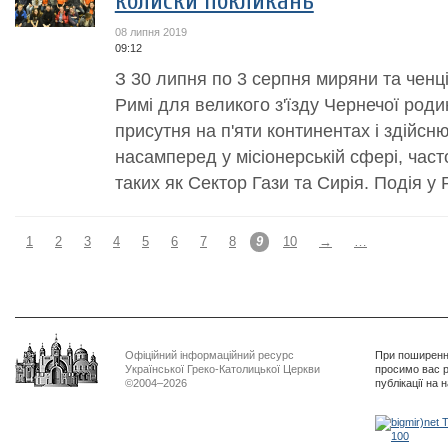
колиски покликань
08 липня 2019
09:12
З 30 липня по 3 серпня миряни та ченці 
Римі для великого з'їзду Чернечої род
присутня на п'яти континентах і здійсн
насамперед у місіонерській сфері, час
таких як Сектор Гази та Сирія. Подія у Р
1
2
3
4
5
6
7
8
9
10
→
…
Офіційний інформаційний ресурс
При поширенні
Української Греко-Католицької Церкви
просимо вас р
©2004–2026
публікації на 