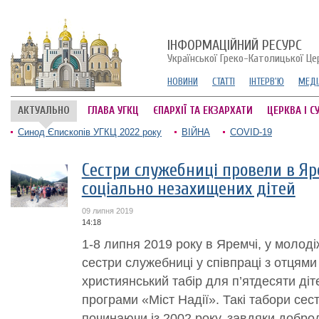
ІНФОРМАЦІЙНИЙ РЕСУРС
Української Греко-Католицької Це
НОВИНИ
СТАТТІ
ІНТЕРВ'Ю
МЕДІ
АКТУАЛЬНО
ГЛАВА УГКЦ
ЄПАРХІЇ ТА ЕКЗАРХАТИ
ЦЕРКВА І С
Синод Єпископів УГКЦ 2022 року
ВІЙНА
COVID-19
Сестри служебниці провели в Яр
соціально незахищених дітей
09 липня 2019
14:18
1-8 липня 2019 року в Яремчі, у молод
сестри служебниці у співпраці з отцям
християнський табір для п’ятдесяти діт
програми «Міст Надії». Такі табори сес
починаючи із 2002 року, завдяки доброді