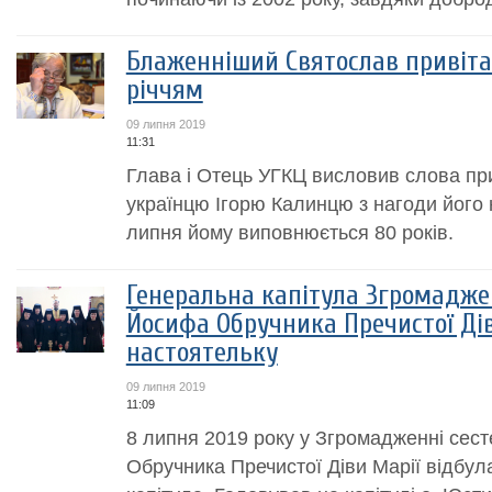
Блаженніший Святослав привітав
річчям
09 липня 2019
11:31
Глава і Отець УГКЦ висловив слова пр
українцю Ігорю Калинцю з нагоди його 
липня йому виповнюється 80 років.
Генеральна капітула Згромадже
Йосифа Обручника Пречистої Дів
настоятельку
09 липня 2019
11:09
8 липня 2019 року у Згромадженні сес
Обручника Пречистої Діви Марії відбул