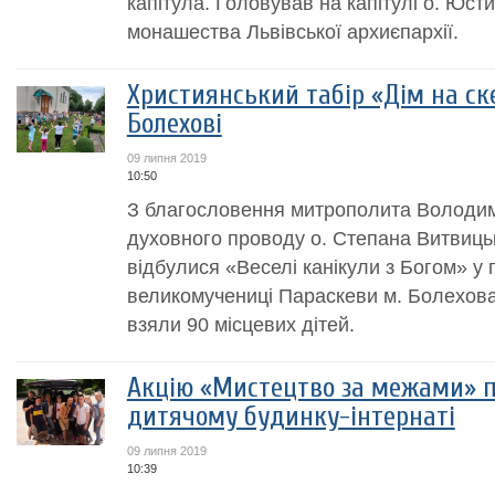
капітула. Головував на капітулі о. Юст
монашества Львівської архиєпархії.
Християнський табір «Дім на ск
Болехові
09 липня 2019
10:50
З благословення митрополита Володим
духовного проводу о. Степана Витвицьк
відбулися «Веселі канікули з Богом» у 
великомучениці Параскеви м. Болехова,
взяли 90 місцевих дітей.
Акцію «Мистецтво за межами» п
дитячому будинку-інтернаті
09 липня 2019
10:39