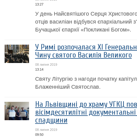
13:27
У день Найсвятішого Серця Христового
отців василіан відбувся єпархіальний 
Бучацької єпархії «Покликані Богом».
У Римі розпочалася XI Генеральн
Чину cвятого Василія Великого
08 липня 2019
13:14
Святу Літургію з нагоди початку капіт
Блаженніший Святослав.
На Львівщині до храму УГКЦ по
вісімдесятилітні документальні
спадщини
08 липня 2019
09:50