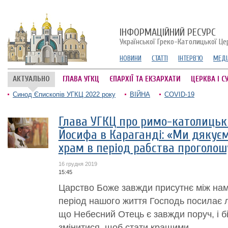
ІНФОРМАЦІЙНИЙ РЕСУРС
Української Греко-Католицької Це
НОВИНИ
СТАТТІ
ІНТЕРВ'Ю
МЕДІ
АКТУАЛЬНО
ГЛАВА УГКЦ
ЄПАРХІЇ ТА ЕКЗАРХАТИ
ЦЕРКВА І С
Синод Єпископів УГКЦ 2022 року
ВІЙНА
COVID-19
Глава УГКЦ про римо-католицьк
Йосифа в Караганді: «Ми дякуємо
храм в період рабства проголош
16 грудня 2019
15:45
Царство Боже завжди присутнє між нам
період нашого життя Господь посилає лю
що Небесний Отець є завжди поруч, і 
змінитися, щоб стати кращими.