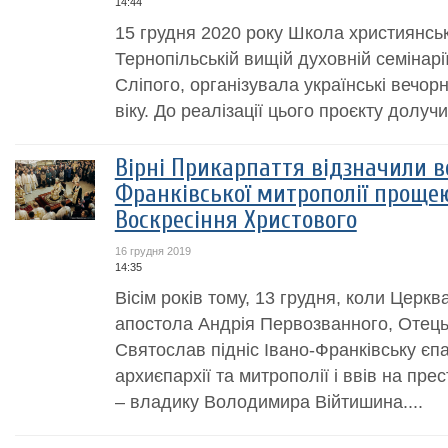
14:44
15 грудня 2020 року Школа християнськ
Тернопільській вищій духовній семінарі
Сліпого, організувала українські вечо
віку. До реалізації цього проєкту долучил
Вірні Прикарпаття відзначили в
Франківської митрополії прощею
Воскресіння Христового
16 грудня 2019
14:35
Вісім років тому, 13 грудня, коли Церкв
апостола Андрія Первозванного, Отец
Святослав підніс Івано-Франківську єпа
архиєпархії та митрополії і ввів на пр
– владику Володимира Війтишина....