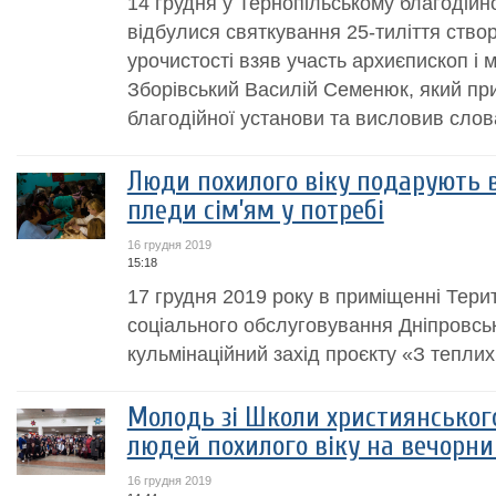
14 грудня у Тернопільському благодійн
відбулися святкування 25-тиліття ство
урочистості взяв участь архиєпископ і 
Зборівський Василій Семенюк, який при
благодійної установи та висловив слова
Люди похилого віку подарують 
пледи сім’ям у потребі
16 грудня 2019
15:18
17 грудня 2019 року в приміщенні Тери
соціального обслуговування Дніпровсь
кульмінаційний захід проєкту «З теплих
Молодь зі Школи християнськог
людей похилого віку на вечорни
16 грудня 2019