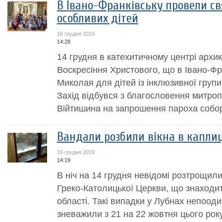
В Івано-Франківську провели с
особливих дітей
16 грудня 2019
14:28
14 грудня в катехитичному центрі архи
Воскресіння Христового, що в Івано-Фр
Миколая для дітей із інклюзивної груп
Захід відбувся з благословення митр
Війтишина на запрошення пароха собору
Вандали розбили вікна в каплиц
16 грудня 2019
14:19
В ніч на 14 грудня невідомі розтрощили 
Греко-Католицької Церкви, що знаходи
області. Такі випадки у Лубнах непоод
зневажили з 21 на 22 жовтня цього року