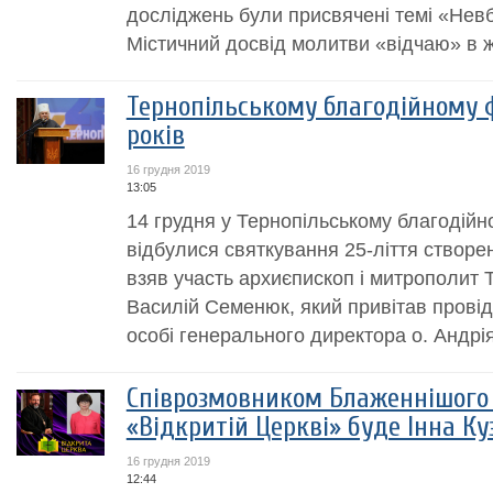
досліджень були присвячені темі «Нев
Містичний досвід молитви «відчаю» в жи
Тернопільському благодійному ф
років
16 грудня 2019
13:05
14 грудня у Тернопільському благодійн
відбулися святкування 25-ліття створе
взяв участь архиєпископ і митрополит 
Василій Семенюк, який привітав провід
особі генерального директора о. Андрія
Співрозмовником Блаженнішого 
«Відкритій Церкві» буде Інна К
16 грудня 2019
12:44