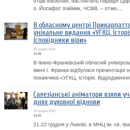
отців василіан, настоятель парафії Ца
о. Йосафат Хаймик, ЧСВВ, – отже,...
В обласному центрі Прикарпатт
унікальне видання «УГКЦ. Історі
Ісповідники віри»
25 грудня 2019
14:49
В Івано-Франківській обласній універсал
імені І. Франка відбулася презентація 
покажчика «УГКЦ. Історія. Відродження.
Салезіанські аніматори взяли у
днях духовної віднови
25 грудня 2019
14:20
21-22 грудня у Львові, в МНЦ ім. св. Ів