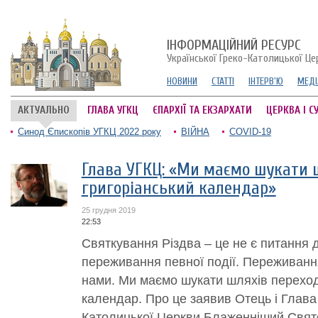
ІНФОРМАЦІЙНИЙ РЕСУРС
Української Греко-Католицької Це
НОВИНИ
СТАТТІ
ІНТЕРВ'Ю
МЕДІ
АКТУАЛЬНО
ГЛАВА УГКЦ
ЄПАРХІЇ ТА ЕКЗАРХАТИ
ЦЕРКВА І С
Синод Єпископів УГКЦ 2022 року
ВІЙНА
COVID-19
Глава УГКЦ: «Ми маємо шукати 
григоріанський календар»
25 грудня 2019
22:53
Святкування Різдва – це не є питання 
переживання певної події. Переживання
нами. Ми маємо шукати шляхів переход
календар. Про це заявив Отець і Глава 
Католицької Церкви Блаженніший Святос