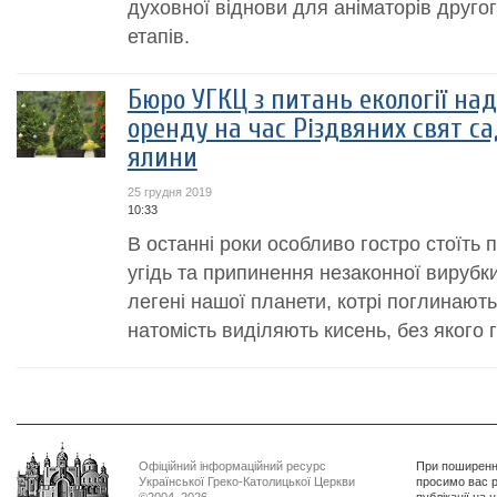
духовної віднови для аніматорів другог
етапів.
Бюро УГКЦ з питань екології на
оренду на час Різдвяних свят с
ялини
25 грудня 2019
10:33
В останні роки особливо гостро стоїть
угідь та припинення незаконної вирубки
легені нашої планети, котрі поглинають
натомість виділяють кисень, без якого 
Офіційний інформаційний ресурс
При поширенні
Української Греко-Католицької Церкви
просимо вас р