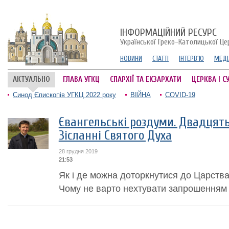
ІНФОРМАЦІЙНИЙ РЕСУРС
Української Греко-Католицької Це
НОВИНИ
СТАТТІ
ІНТЕРВ'Ю
МЕДІ
АКТУАЛЬНО
ГЛАВА УГКЦ
ЄПАРХІЇ ТА ЕКЗАРХАТИ
ЦЕРКВА І С
Синод Єпископів УГКЦ 2022 року
ВІЙНА
COVID-19
Євангельські роздуми. Двадцять
Зісланні Святого Духа
28 грудня 2019
21:53
Як і де можна доторкнутися до Царства
Чому не варто нехтувати запрошенням