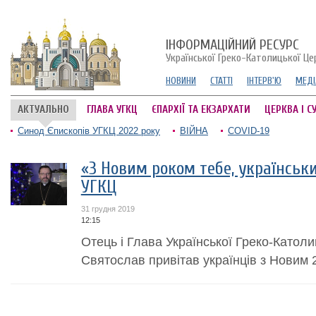
ІНФОРМАЦІЙНИЙ РЕСУРС
Української Греко-Католицької Це
НОВИНИ
СТАТТІ
ІНТЕРВ'Ю
МЕДІ
АКТУАЛЬНО
ГЛАВА УГКЦ
ЄПАРХІЇ ТА ЕКЗАРХАТИ
ЦЕРКВА І С
Синод Єпископів УГКЦ 2022 року
ВІЙНА
COVID-19
«З Новим роком тебе, українськи
УГКЦ
31 грудня 2019
12:15
Отець і Глава Української Греко-Катол
Святослав привітав українців з Новим 