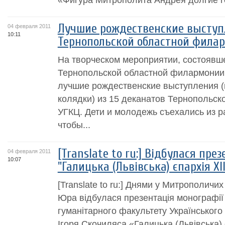
Лучшие рождественские выступ
04 февраля 2011
10:11
Тернопольской областной фила
На творческом мероприятии, состоявш
Тернопольской областной филармонии
лучшие рождественские выступления (
колядки) из 15 деканатов Тернопольск
УГКЦ. Дети и молодежь съехались из р
чтобы...
[Translate to ru:] Відбулася пре
04 февраля 2011
10:07
"Галицька (Львівська) єпархія XII-
[Translate to ru:] Днями у Митрополичи
Юра відбулася презентація монографії 
гуманітарного факультету Українського
Ігоря Скочиляса «Галицька (Львівська) єп