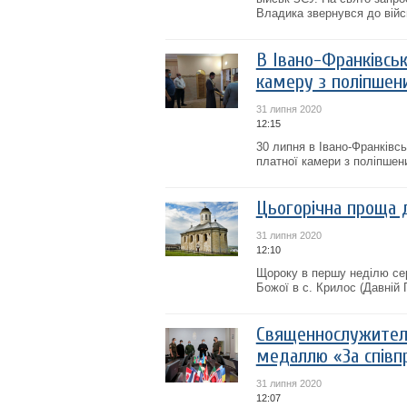
Владика звернувся до війс
В Івано-Франківськ
камеру з поліпше
31 липня 2020
12:15
30 липня в Івано-Франківсь
платної камери з поліпшен
Цьогорічна проща 
31 липня 2020
12:10
Щороку в першу неділю сер
Божої в с. Крилос (Давній 
Священнослужител
медаллю «За співп
31 липня 2020
12:07