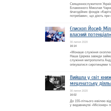
Священнослужителя Українс
Блаженного Миколая Чарнец
благодійних фондів «Каріт
потребами», що діють при 
Єпископ Йосиф Міл
власний потенціал
30 липня 2020
16:14
«Монаше служіння охоплює 
Наша Церква завжди займа
служіння митрополита Андр
опікуватися сиротинцями та
Вийшла у світ книж
меценатську діяль
30 липня 2020
16:02
До 155-літнього ювілею в
у видавництві «Місіонер» 