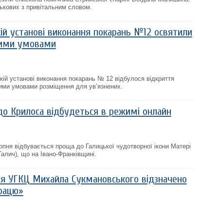
ькових з привітальним словом.
ій установі виконання покарань №12 освятили
ними умовами
кій установі виконання покарань № 12 відбулося відкриття
ими умовами розміщення для ув’язнених.
до Крилоса відбудеться в режимі онлайн
пня відбувається проща до Галицької чудотворної ікони Матері
Галич), що на Івано-Франківщині.
я УГКЦ Михайла Сукмановського відзначено
рацю»