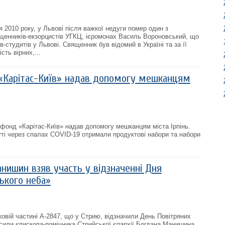
я 2010 року, у Львові після важкої недуги помер один з
ященників-екзорцистів УГКЦ, ієромонах Василь Вороновський, що
-студитів у Львові. Священник був відомий в Україні та за її
сть вірних,...
«Карітас-Київ» надав допомогу мешканцям
 фонд «Карітас-Київ» надав допомогу мешканцям міста Ірпінь.
уті через спалах COVID-19 отримали продуктові набори та набори
нишин взяв участь у відзначенні Дня
ського неба»
ковій частині А-2847, що у Стрию, відзначили День Повітряних
осили єпископа-помічника Стрийської єпархії Богдана Манишина.