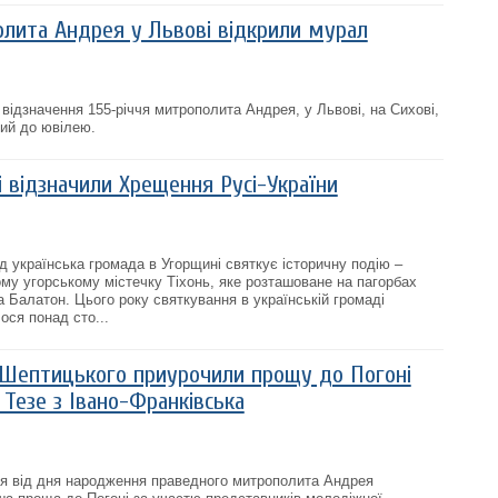
лита Андрея у Львові відкрили мурал
 відзначення 155-річчя митрополита Андрея, у Львові, на Сихові,
ий до ювілею.
і відзначили Хрещення Русі-України
од українська громада в Угорщині святкує історичну подію –
му угорському містечку Тіхонь, яке розташоване на пагорбах
а Балатон. Цього року святкування в українській громаді
ося понад сто...
Шептицького приурочили прощу до Погоні
 Тезе з Івано-Франківська
ччя від дня народження праведного митрополита Андрея