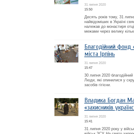
31 липня 2020
15:50
Десять років тому, 31 липн
найвідоміших в Україні св
належав до монастиря отців
межами через велику кількі
Благодійний фонд 
міста Ірпінь
31 липня 2020
15:47
30 липня 2020 благодійний
Люди, які опинилися у скр
засобів гігієни.
Владика Богдан Ма
«захисників україн
31 липня 2020
15:41
31 липня 2020 року у війсь
військ ЗСУ. На свято запр