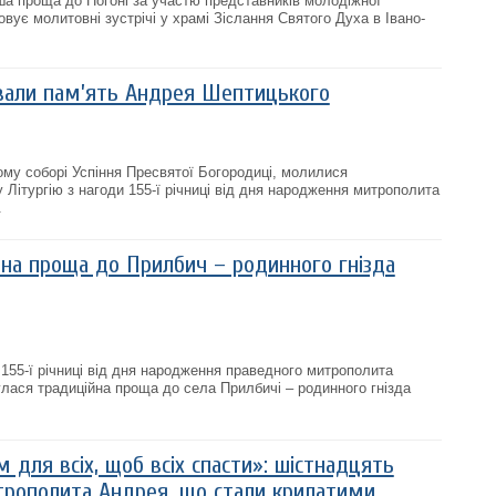
ша проща до Погоні за участю представників молодіжної
зовує молитовні зустрічі у храмі Зіслання Святого Духа в Івано-
вали пам’ять Андрея Шептицького
ому соборі Успіння Пресвятої Богородиці, молилися
Літургію з нагоди 155-ї річниці від дня народження митрополита
.
йна проща до Прилбич – родинного гнізда
 155-ї річниці від дня народження праведного митрополита
лася традиційна проща до села Прилбичі – родинного гнізда
м для всіх, щоб всіх спасти»: шістнадцять
рополита Андрея, що стали крилатими