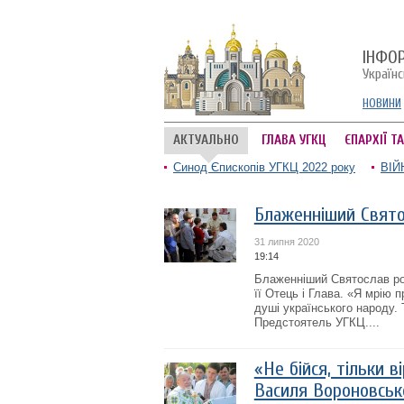
ІНФО
Україн
НОВИНИ
АКТУАЛЬНО
ГЛАВА УГКЦ
ЄПАРХІЇ Т
Синод Єпископів УГКЦ 2022 року
ВІЙ
Блаженніший Свято
31 липня 2020
19:14
Блаженніший Святослав роз
її Отець і Глава. «Я мрію 
душі українського народу.
Предстоятель УГКЦ....
«Не бійся, тільки в
Василя Вороновськ