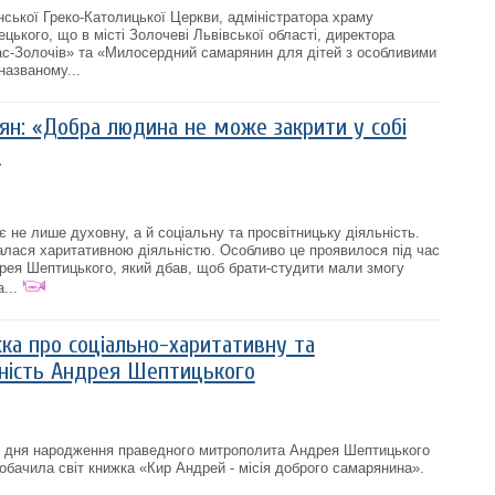
ької Греко-Католицької Церкви, адміністратора храму
ького, що в місті Золочеві Львівської області, директора
ас-Золочів» та «Милосердний самарянин для дітей з особливими
названому...
ян: «Добра людина не може закрити у собі
»
не лише духовну, а й соціальну та просвітницьку діяльність.
лася харитативною діяльністю. Особливо це проявилося під час
ея Шептицького, який дбав, щоб брати-студити мали змогу
...
ка про соціально-харитативну та
ність Андрея Шептицького
ід дня народження праведного митрополита Андрея Шептицького
побачила світ книжка «Кир Андрей - місія доброго самарянина».