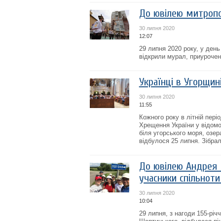
До ювілею митропо
30 липня 2020
12:07
29 липня 2020 року, у день
відкрили мурал, приурочен
Українці в Угорщин
30 липня 2020
11:55
Кожного року в літній пері
Хрещення України у відомо
біля угорського моря, озер
відбулося 25 липня. Зібрал
До ювілею Андрея 
учасники спільноти
30 липня 2020
10:04
29 липня, з нагоди 155-рі