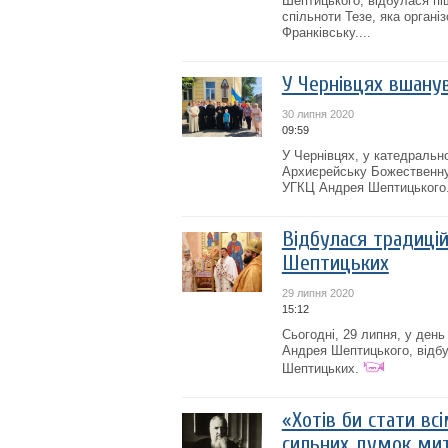
Шептицького, відбулася пі
спільноти Тезе, яка органі
Франківську....
У Чернівцях вшану
30 липня 2020
09:59
У Чернівцях, у катедральн
Архиєрейську Божественну 
УГКЦ Андрея Шептицького
Відбулася традиці
Шептицьких
29 липня 2020
15:12
Сьогодні, 29 липня, у день
Андрея Шептицького, відбу
Шептицьких.
«Хотів би стати всі
сильних думок мит