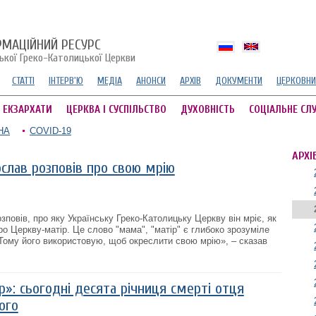
РМАЦІЙНИЙ РЕСУРС
ської Греко-Католицької Церкви
СТАТТІ
ІНТЕРВ'Ю
МЕДІА
АНОНСИ
АРХІВ
ДОКУМЕНТИ
ЦЕРКОВНИ
А ЕКЗАРХАТИ
ЦЕРКВА І СУСПІЛЬСТВО
ДУХОВНІСТЬ
СОЦІАЛЬНЕ СЛ
НА
COVID-19
АРХІ
слав розповів про свою мрію
повів, про яку Українську Греко-Католицьку Церкву він мріє, як
про Церкву-матір. Це слово "мама", "матір" є глибоко зрозуміле
 Тому його використовую, щоб окреслити свою мрію», – сказав
ір»: сьогодні десята річниця смерті отця
ого