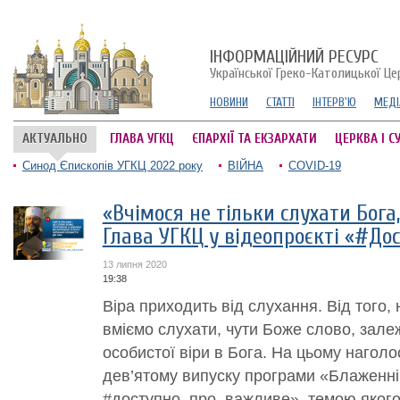
ІНФОРМАЦІЙНИЙ РЕСУРС
Української Греко-Католицької Це
НОВИНИ
СТАТТІ
ІНТЕРВ'Ю
МЕДІ
АКТУАЛЬНО
ГЛАВА УГКЦ
ЄПАРХІЇ ТА ЕКЗАРХАТИ
ЦЕРКВА І С
Синод Єпископів УГКЦ 2022 року
ВІЙНА
COVID-19
«Вчімося не тільки слухати Бога,
Глава УГКЦ у відеопроєкті «#До
13 липня 2020
19:38
Віра приходить від слухання. Від того,
вміємо слухати, чути Боже слово, залеж
особистої віри в Бога. На цьому нагол
дев’ятому випуску програми «Блаженн
#доступно_про_важливе», темою якого 