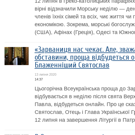
12 липня в греко-католицьких парафіях
вірні відзначили Морську неділю — ден
членів їхніх сімей та всіх, чиє життя чи
економікою. Зокрема, морські богослуж
(США), Афінах (Греція), Одесі та Южном
«Зарваниця нас чекає. Але, зва
обставини, проща відбудеться о
Блаженніший Святослав
13 липня 2020
14:37
Цьогорічна Всеукраїнська проща до За
відбувається в неділю після свята Вер
Павла, відбудеться онлайн. Про це ск
Святослав, Отець і Глава Української 
12 липня на завершення Літургії в Патр