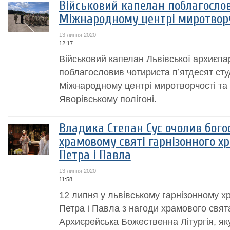
Військовий капелан поблагосло
Міжнародному центрі миротворч
13 липня 2020
12:17
Військовий капелан Львівської архиєпа
поблагословив чотириста п’ятдесят сту
Міжнародному центрі миротворчості та 
Яворівському полігоні.
Владика Степан Сус очолив бого
храмовому святі гарнізонного х
Петра і Павла
13 липня 2020
11:58
12 липня у львівському гарнізонному х
Петра і Павла з нагоди храмового свят
Архиєрейська Божественна Літургія, як