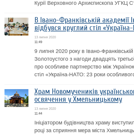
Курії Верховного Архиєпископа УГКЦ С
В Івано-Франківській академії І
відбувся круглий стіл «Україна
13 липня 2020
11:49
9 липня 2020 року в Івано-Франківській
Золотоустого з нагоди двадцять третьої
про особливе партнерство між Україною
стіл «Україна-НАТО: 23 роки особливог
Храм Новомучеників українсько
освячення у Хмельницькому
13 липня 2020
11:44
Ініціатором будівництва храму виступи
році за сприяння мера міста Хмельниц