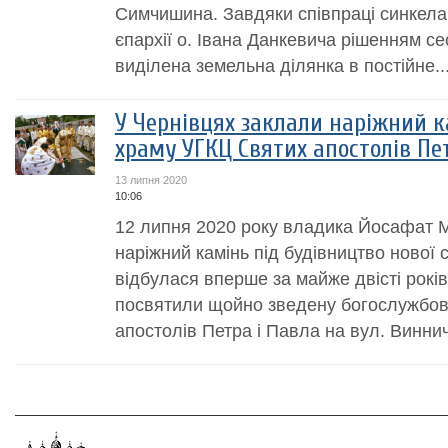
Симчишина. Завдяки співпраці синкела
єпархії о. Івана Данкевича рішенням сес
виділена земельна ділянка в постійне..
У Чернівцях заклали наріжний к
храму УГКЦ Святих апостолів Пе
13 липня 2020
10:06
12 липня 2020 року владика Йосафат 
наріжний камінь під будівництво нової 
відбулася вперше за майже двісті років.
посвятили щойно зведену богослужбо
апостолів Петра і Павла на вул. Винниче