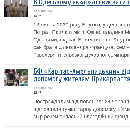
В Одеському екзархаті висвяти
13 липня 2020
13:06
12 липня 2020 року Божого, у день хра
Петра і Павла в місті Южне, владика М
Одеський, під час Божественної Літургі
сан брата Олександра Француза, семін
Трьохсвятительської духовної семінарії 
БФ «Карітас-Хмельницький» ві
допомогу жителям Прикарпатт
13 липня 2020
12:47
Постраждалим від повені 22-24 червн
відправили гуманітарну допомогу з Хм
збір речей обласний благодійний фонд 