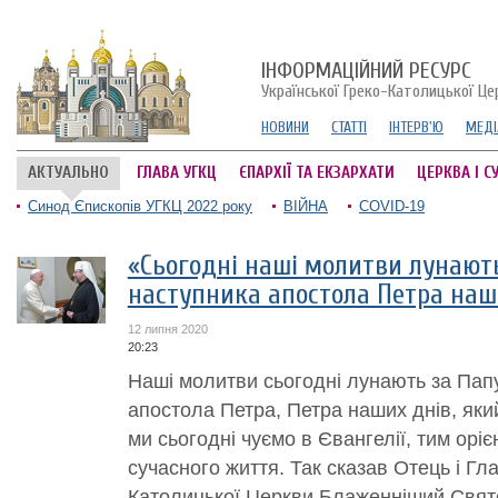
ІНФОРМАЦІЙНИЙ РЕСУРС
Української Греко-Католицької Це
НОВИНИ
СТАТТІ
ІНТЕРВ'Ю
МЕДІ
АКТУАЛЬНО
ГЛАВА УГКЦ
ЄПАРХІЇ ТА ЕКЗАРХАТИ
ЦЕРКВА І С
Синод Єпископів УГКЦ 2022 року
ВІЙНА
COVID-19
«Сьогодні наші молитви лунают
наступника апостола Петра наши
12 липня 2020
20:23
Наші молитви сьогодні лунають за Пап
апостола Петра, Петра наших днів, який
ми сьогодні чуємо в Євангелії, тим орі
сучасного життя. Так сказав Отець і Гла
Католицької Церкви Блаженніший Свято