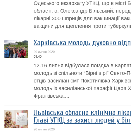
Одеського екзархату УГКЦ, що в місті 
області, о. Олександр Більський, пере
лікарні 300 шприців для вакцинації ва
вакцини для щеплення проти туберкульо
Харківська молодь духовно від
20 липня 2020
09:40
12-16 липня відбулася поїздка в Карпат
молодь зі спільноти “Вірні вірі” Свято
отців василіан смт Покотилівка Харківсь
молодь із василіанської парафії Царя Х
Франківська....
Львівська обласна клінічна лік
Главі УГКЦ за захист людей у бі
20 липня 2020