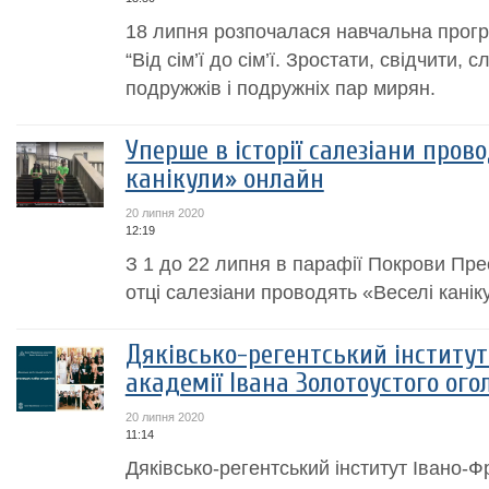
18 липня розпочалася навчальна прогр
“Від сім’ї до сім’ї. Зростати, свідчити
подружжів і подружніх пар мирян.
Уперше в історії салезіани пров
канікули» онлайн
20 липня 2020
12:19
З 1 до 22 липня в парафії Покрови Пре
отці салезіани проводять «Веселі канік
Дяківсько-регентський інститут
академії Івана Золотоустого ого
20 липня 2020
11:14
Дяківсько-регентський інститут Івано-Фр