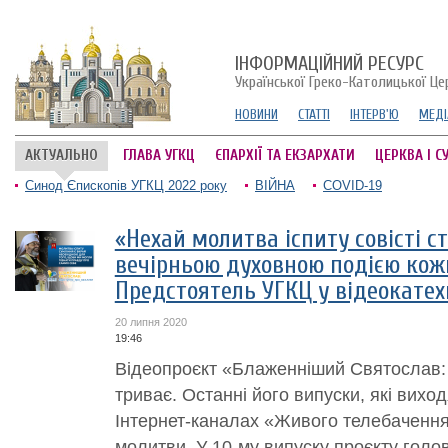
ІНФОРМАЦІЙНИЙ РЕСУРС
Української Греко-Католицької Це
НОВИНИ
СТАТТІ
ІНТЕРВ'Ю
МЕДІ
АКТУАЛЬНО
ГЛАВА УГКЦ
ЄПАРХІЇ ТА ЕКЗАРХАТИ
ЦЕРКВА І С
Синод Єпископів УГКЦ 2022 року
ВІЙНА
COVID-19
«Нехай молитва іспиту совісті 
вечірньою духовною подією кожно
Предстоятель УГКЦ у відеокатех
20 липня 2020
19:46
Відеопроєкт «Блаженніший Святослав
триває. Останні його випуски, які вихо
Інтернет-каналах «Живого телебачення
молитви. У 10-му випуску проєкту голо