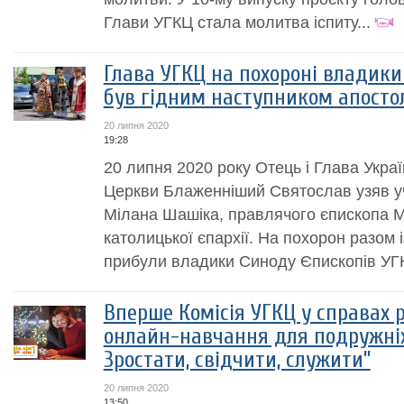
Глави УГКЦ стала молитва іспиту...
Глава УГКЦ на похороні владики
був гідним наступником апосто
20 липня 2020
19:28
20 липня 2020 року Отець і Глава Украї
Церкви Блаженніший Святослав узяв уч
Мілана Шашіка, правлячого єпископа Му
католицької єпархії. На похорон разом
прибули владики Синоду Єпископів УГК
Вперше Комісія УГКЦ у справах 
онлайн-навчання для подружніх па
Зростати, свідчити, служити”
20 липня 2020
13:50