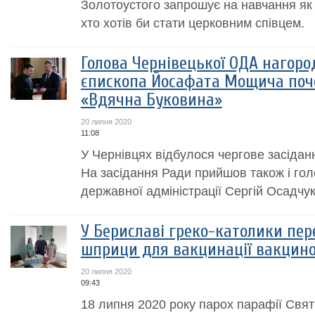
Золотоустого запрошує на навчання як дя
хто хотів би стати церковним співцем.
Голова Чернівецької ОДА нагоро
єпископа Йосафата Мощича поч
«Вдячна Буковина»
20 липня 2020
11:08
У Чернівцях відбулося чергове засіда
На засідання Ради прийшов також і гол
державної адміністрації Сергій Осадчук
У Бериславі греко-католики пер
шприци для вакцинації вакцин
20 липня 2020
09:43
18 липня 2020 року парох парафії Свят