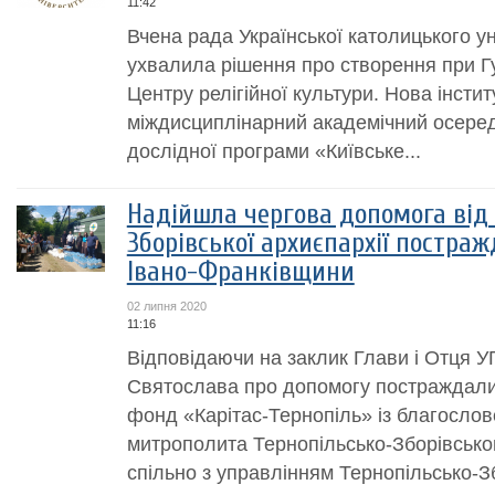
11:42
Вчена рада Української католицького у
ухвалила рішення про створення при Г
Центру релігійної культури. Нова інстит
міждисциплінарний академічний осеред
дослідної програми «Київське...
Надійшла чергова допомога від
Зборівської архиєпархії поcтраж
Івано-Франківщини
02 липня 2020
11:16
Відповідаючи на заклик Глави і Отця 
Святослава про допомогу постраждалим
фонд «Карітас-Тернопіль» із благослов
митрополита Тернопільсько-Зборівсько
спільно з управлінням Тернопільсько-Зб