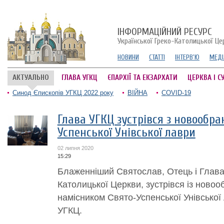
ІНФОРМАЦІЙНИЙ РЕСУРС
Української Греко-Католицької Це
НОВИНИ
СТАТТІ
ІНТЕРВ'Ю
МЕДІ
АКТУАЛЬНО
ГЛАВА УГКЦ
ЄПАРХІЇ ТА ЕКЗАРХАТИ
ЦЕРКВА І С
Синод Єпископів УГКЦ 2022 року
ВІЙНА
COVID-19
Глава УГКЦ зустрівся з новообр
Успенської Унівської лаври
02 липня 2020
15:29
Блаженніший Святослав, Отець і Глава 
Католицької Церкви, зустрівся із новоо
намісником Свято-Успенської Унівської
УГКЦ.