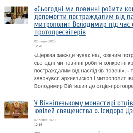
«Сьогодні ми повинні робити ко
допомогти постраждалим від па
митрополит Володимир під час 
протопресвітерів
02 липня 2020
12:28
«Церква завжди чуває над кожним пот
сьогодні ми повинні робити конкретні 
постраждалим від наслідків повені», -
звернувся архиєпископ і митрополит Ів
Володимир Війтишин до отців-протопресв
У Вінніпезькому монастирі отці
ювілей священства о. Ісидора Д
02 липня 2020
12:16