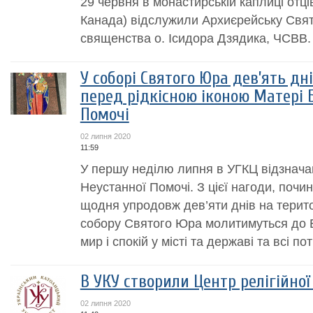
29 червня в монастирській каплиці отців
Канада) відслужили Архиєрейську Святу
священства о. Ісидора Дзядика, ЧСВВ.
У соборі Святого Юра дев’ять д
перед рідкісною іконою Матері 
Помочі
02 липня 2020
11:59
У першу неділю липня в УГКЦ відзнача
Неустанної Помочі. З цієї нагоди, почин
щодня упродовж дев’яти днів на терит
собору Святого Юра молитимуться до Б
мир і спокій у місті та державі та всі потр
В УКУ створили Центр релігійної
02 липня 2020