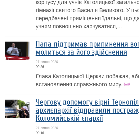
корпусу для учнів Католицької загальноос
гімназії святого Василія Великого. У ц
передбачені приміщення їдальні, що д
учням повноцінно харчуватися,...
Папа підтримав припинення вог
молиться за його здійснення
27 липня 2020
09:26
Глава Католицької Церкви побажав, аб
встановлення справжнього миру.
Чергову допомогу вірні Тернопіл
архиєпархії відправили постраж
Коломийській єпархії
27 липня 2020
09:16