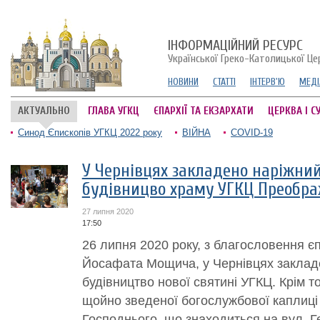
ІНФОРМАЦІЙНИЙ РЕСУРС
Української Греко-Католицької Це
НОВИНИ
СТАТТІ
ІНТЕРВ'Ю
МЕДІ
АКТУАЛЬНО
ГЛАВА УГКЦ
ЄПАРХІЇ ТА ЕКЗАРХАТИ
ЦЕРКВА І С
Синод Єпископів УГКЦ 2022 року
ВІЙНА
COVID-19
У Чернівцях закладено наріжний
будівницво храму УГКЦ Преобра
27 липня 2020
17:50
26 липня 2020 року, з благословення є
Йосафата Мощича, у Чернівцях закладе
будівництво нової святині УГКЦ. Крім т
щойно зведеної богослужбової каплиц
Господнього, що знаходиться на вул. Ге