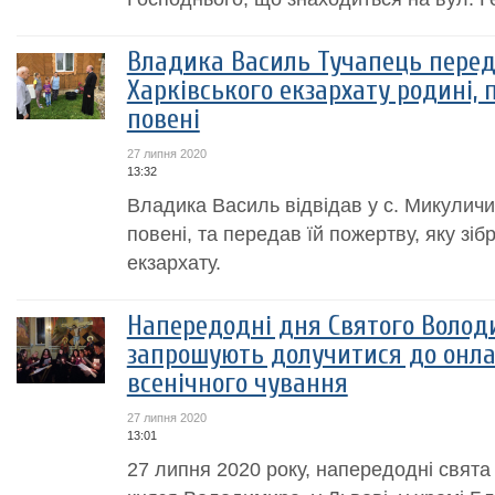
Владика Василь Тучапець перед
Харківського екзархату родині, 
повені
27 липня 2020
13:32
Владика Василь відвідав у с. Микуличи
повені, та передав їй пожертву, яку зіб
екзархату.
Напередодні дня Святого Волод
запрошують долучитися до онла
всенічного чування
27 липня 2020
13:01
27 липня 2020 року, напередодні свята