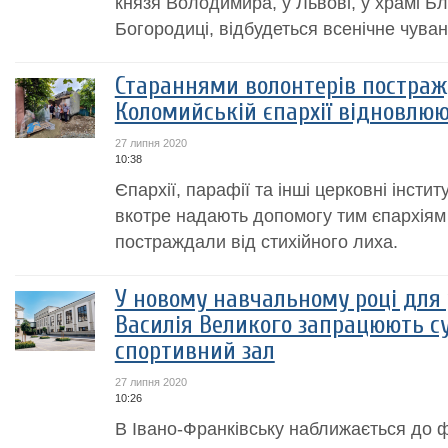
князя Володимира, у Львові, у храмі Б
Богородиці, відбудеться всенічне чуван
Стараннями волонтерів постражд
Коломийській єпархії відновлюю
27 липня 2020
10:38
Єпархії, парафії та інші церковні інстит
вкотре надають допомогу тим єпархіям
постраждали від стихійного лиха.
У новому навчальному році для у
Василія Великого запрацюють су
спортивний зал
27 липня 2020
10:26
В Івано-Франківську наближається до ф