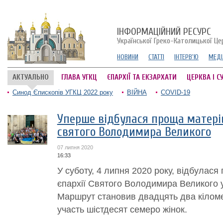
ІНФОРМАЦІЙНИЙ РЕСУРС
Української Греко-Католицької Це
НОВИНИ
СТАТТІ
ІНТЕРВ'Ю
МЕДІ
АКТУАЛЬНО
ГЛАВА УГКЦ
ЄПАРХІЇ ТА ЕКЗАРХАТИ
ЦЕРКВА І С
Синод Єпископів УГКЦ 2022 року
ВІЙНА
COVID-19
Уперше відбулася проща матерів
святого Володимира Великого
07 липня 2020
16:33
У суботу, 4 липня 2020 року, відбулас
єпархії Святого Володимира Великого у
Маршрут становив двадцять два кіломе
участь шістдесят семеро жінок.