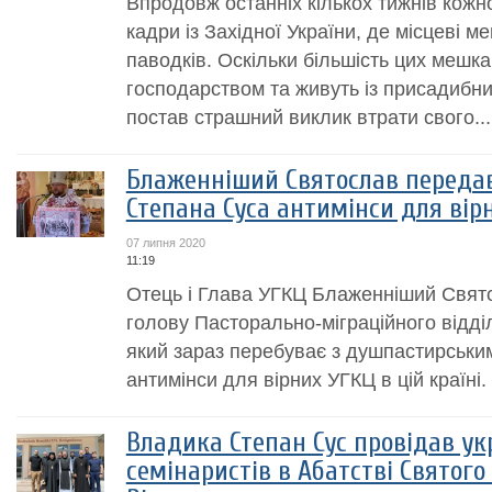
Впродовж останніх кількох тижнів кожн
кадри із Західної України, де місцеві м
паводків. Оскільки більшість цих мешк
господарством та живуть із присадибни
постав страшний виклик втрати свого...
Блаженніший Святослав передав
Степана Суса антимінси для вірн
07 липня 2020
11:19
Отець і Глава УГКЦ Блаженніший Свят
голову Пасторально-міграційного відді
який зараз перебуває з душпастирським 
антимінси для вірних УГКЦ в цій країні.
Владика Степан Сус провідав ук
семінаристів в Абатстві Святого