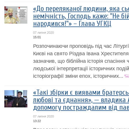
«До переляканої людини, яка сь
немічність, Господь каже: "Не бі
народився!"» – Глава УГКЦ
07 липня 2020
15:01
Розпочинаючи проповідь під час Літургі
Києві на свято Різдва Івана Хрестите
зазначив, що біблійна історія спасіння 
людської інтерпретації історичних поді
історіографії зміни епох, історичних...
«Такі збірки є виявами братерсь
любові та єднання», — владика 
допомогу постраждалим від па
07 липня 2020
13:22