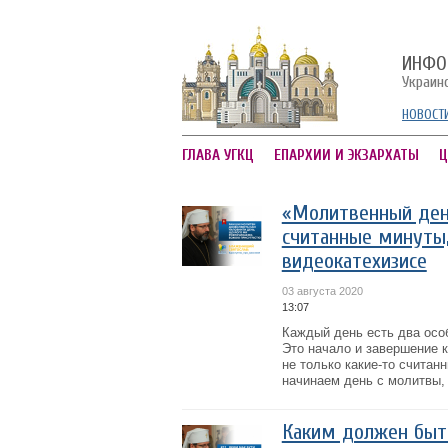
ИНФО
Украин
НОВОСТ
ГЛАВА УГКЦ
ЕПАРХИИ И ЭКЗАРХАТЫ
Ц
«Молитвенный ден
считанные минуты,
видеокатехизисе
03 августа 2020
13:07
Каждый день есть два осо
Это начало и завершение 
не только какие-то считан
начинаем день с молитвы, 
Каким должен быт