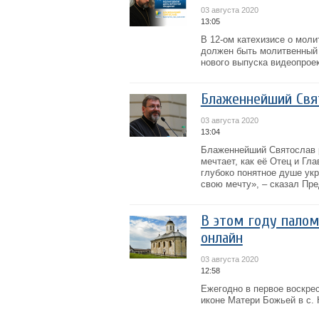
03 августа 2020
13:05
В 12-ом катехизисе о мол
должен быть молитвенный 
нового выпуска видеопрое
Блаженнейший Свят
03 августа 2020
13:04
Блаженнейший Святослав р
мечтает, как её Отец и Гл
глубоко понятное душе укр
свою мечту», – сказал Пре
В этом году палом
онлайн
03 августа 2020
12:58
Ежегодно в первое воскре
иконе Матери Божьей в с. 