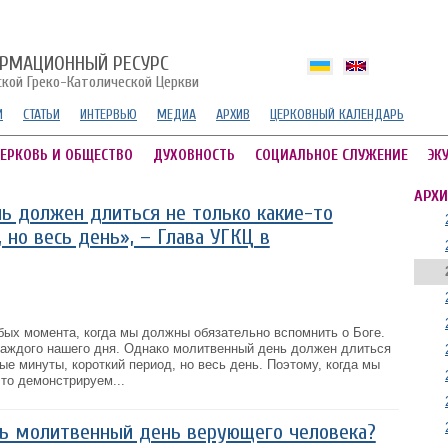
РМАЦИОННЫЙ РЕСУРС
ской Греко-Католической Церкви
И
СТАТЬИ
ИНТЕРВЬЮ
МЕДИА
АРХИВ
ЦЕРКОВНЫЙ КАЛЕНДАРЬ
ЕРКОВЬ И ОБЩЕСТВО
ДУХОВНОСТЬ
СОЦИАЛЬНОЕ СЛУЖЕНИЕ
ЭК
АРХИ
ь должен длиться не только какие-то
 но весь день», – Глава УГКЦ в
бых момента, когда мы должны обязательно вспомнить о Боге.
каждого нашего дня. Однако молитвенный день должен длиться
ные минуты, короткий период, но весь день. Поэтому, когда мы
то демонстрируем...
ь молитвенный день верующего человека?