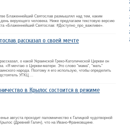
итве Блаженнейший Святослав размышлял над тем, каким
день верующего человека. Ниже предлагаем текстовую версию
кта «Блаженнейший Святослав: #Доступно_про_важливе».
ослав рассказал о своей мечте
ассказал, о какой Украинской Греко-Католической Церкви он
ава. «Я мечтаю о Церкви-матери. Это слово "мама", "мать"
аинского народа. Поэтому я его использую, чтобы определить
дстоятель УГКЦ....
ничество в Крылос состоится в режиме
сенье августа проходит паломничество к Галицкой чудотворной
Крылос (Древний Галич), что на Ивано-Франковщине.