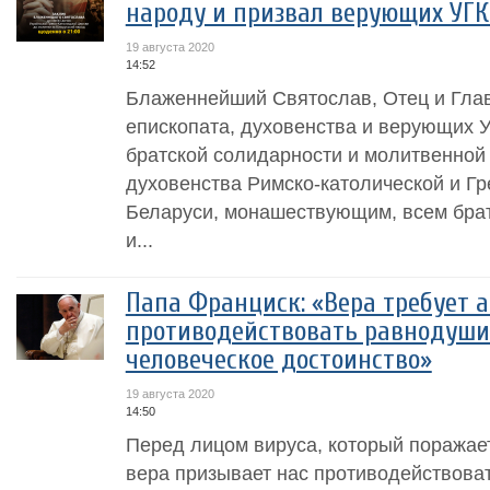
народу и призвал верующих УГК
19 августа 2020
14:52
Блаженнейший Святослав, Отец и Глав
епископата, духовенства и верующих 
братской солидарности и молитвенной 
духовенства Римско-католической и Г
Беларуси, монашествующим, всем брат
и...
Папа Франциск: «Вера требует 
противодействовать равнодуши
человеческое достоинство»
19 августа 2020
14:50
Перед лицом вируса, который поражает
вера призывает нас противодействова